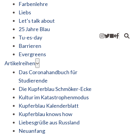
Farbenlehre
Liebs
Let’s talk about
25 Jahre Blau
Tu-es-day
Barrieren
Evergreens
Artikelreihen
Das Coronahandbuch für
Studierende
Die Kupferblau Schmöker-Ecke
Kultur im Katastrophenmodus
Kupferblau Kalenderblatt
Kupferblau knows how
Liebesgrüße aus Russland
Neuanfang