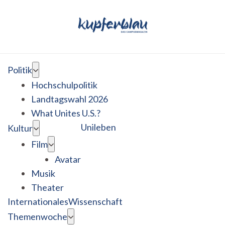
Politik
Hochschulpolitik
Landtagswahl 2026
What Unites U.S.?
Unileben
Kultur
Film
Avatar
Musik
Theater
Internationales
Wissenschaft
Themenwoche