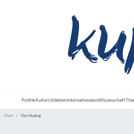
Politik
Kultur
Unileben
Internationales
Wissenschaft
The
Start
/
Yun Huang