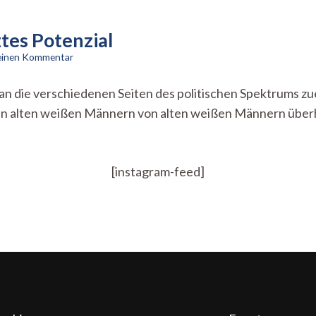
tes Potenzial
zu
 einen Kommentar
„Alter
weißer
an die verschiedenen Seiten des politischen Spektrums z
Mann“:
 an alten weißen Männern von alten weißen Männern überha
ungenutztes
Potenzial
[instagram-feed]