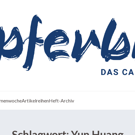
menwoche
Artikelreihen
Heft-Archiv
Schlagwort:
Yun Huang