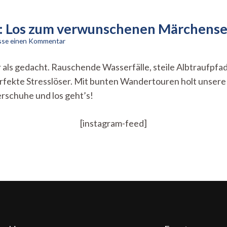
er: Los zum verwunschenen Märchens
zu
asse einen Kommentar
Hol
das
als gedacht. Rauschende Wasserfälle, steile Albtraufpfad
Fahrrad
erfekte Stresslöser. Mit bunten Wandertouren holt unser
aus
dem
schuhe und los geht’s!
Keller:
Los
zum
[instagram-feed]
verwunschenen
Märchensee
in
Wurmlingen