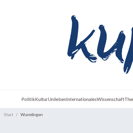
Politik
Kultur
Unileben
Internationales
Wissenschaft
The
Start
/
Wurmlingen