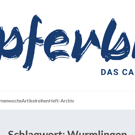
menwoche
Artikelreihen
Heft-Archiv
Schlagwort:
Wurmlingen