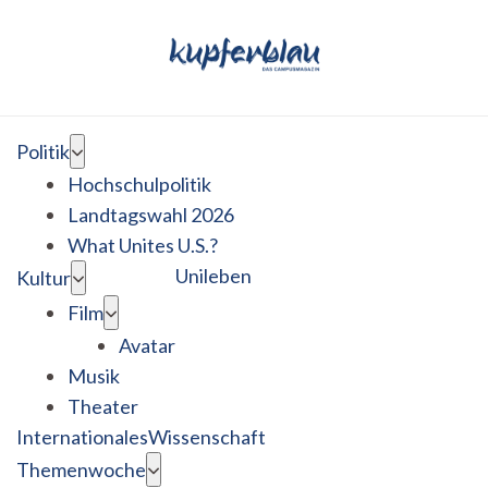
Politik
Hochschulpolitik
Landtagswahl 2026
What Unites U.S.?
Unileben
Kultur
Film
Avatar
Musik
Theater
Internationales
Wissenschaft
Themenwoche