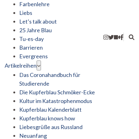
Farbenlehre
Liebs
Let’s talk about
25 Jahre Blau
Tu-es-day
Barrieren
Evergreens
Artikelreihen
Das Coronahandbuch für
Studierende
Die Kupferblau Schmöker-Ecke
Kultur im Katastrophenmodus
Kupferblau Kalenderblatt
Kupferblau knows how
Liebesgrüße aus Russland
Neuanfang