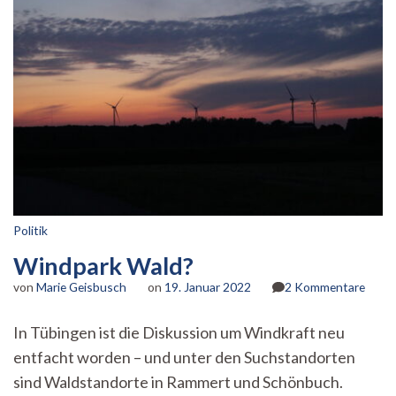
Politik
Windpark Wald?
zu
von
Marie Geisbusch
on
19. Januar 2022
2 Kommentare
Wind
Wald
In Tübingen ist die Diskussion um Windkraft neu
entfacht worden – und unter den Suchstandorten
sind Waldstandorte in Rammert und Schönbuch.