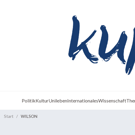
Politik
Kultur
Unileben
Internationales
Wissenschaft
The
Start
/
WILSON