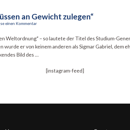
Müssen an Gewicht zulegen“
zu
sse einen Kommentar
Sigmar
Gabriel
en Weltordnung“ – so lautete der Titel des Studium-Gener
in
n wurde er von keinem anderen als Sigmar Gabriel, dem
Tübingen:
„Müssen
kendes Bild des …
an
Gewicht
zulegen“
[instagram-feed]