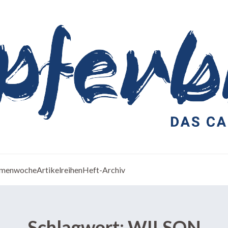
menwoche
Artikelreihen
Heft-Archiv
Schlagwort:
WILSON