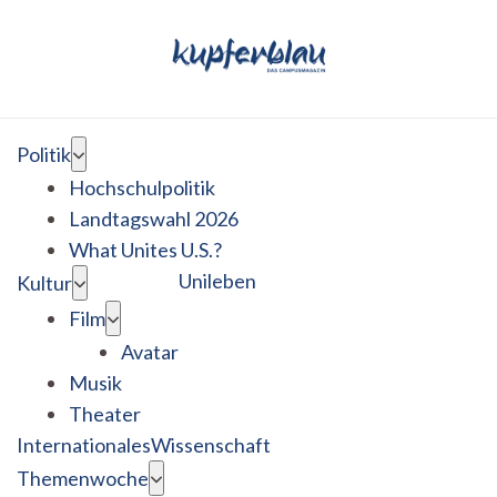
Politik
Hochschulpolitik
Landtagswahl 2026
What Unites U.S.?
Unileben
Kultur
Film
Avatar
Musik
Theater
Internationales
Wissenschaft
Themenwoche