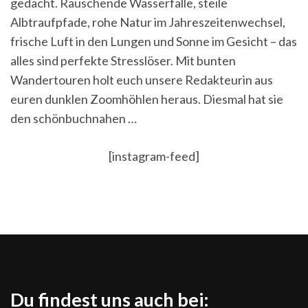
gedacht. Rauschende Wasserfälle, steile
ein:
Der
Albtraufpfade, rohe Natur im Jahreszeitenwechsel,
Schönbuch
frische Luft in den Lungen und Sonne im Gesicht – das
ruft
alles sind perfekte Stresslöser. Mit bunten
Wandertouren holt euch unsere Redakteurin aus
euren dunklen Zoomhöhlen heraus. Diesmal hat sie
den schönbuchnahen …
[instagram-feed]
Du findest uns auch bei: