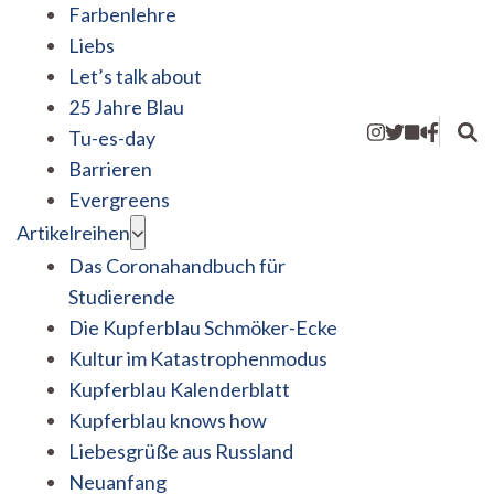
Farbenlehre
Liebs
Let’s talk about
25 Jahre Blau
Tu-es-day
Barrieren
Evergreens
Artikelreihen
Das Coronahandbuch für
Studierende
Die Kupferblau Schmöker-Ecke
Kultur im Katastrophenmodus
Kupferblau Kalenderblatt
Kupferblau knows how
Liebesgrüße aus Russland
Neuanfang