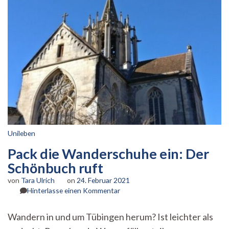
Unileben
Pack die Wanderschuhe ein: Der
Schönbuch ruft
von
Tara Ulrich
on
24. Februar 2021
zu
Hinterlasse einen Kommentar
Pack
die
Wandern in und um Tübingen herum? Ist leichter als
Wanderschuhe