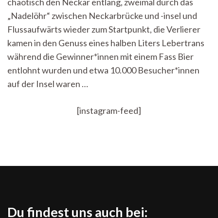
chaotisch den Neckar entlang, zweimal durch das
Wasser
–
„Nadelöhr“ zwischen Neckarbrücke und -insel und
Das
Flussaufwärts wieder zum Startpunkt, die Verlierer
Stocherkahnrennen
2022
kamen in den Genuss eines halben Liters Lebertrans
während die Gewinner*innen mit einem Fass Bier
entlohnt wurden und etwa 10.000 Besucher*innen
auf der Insel waren …
[instagram-feed]
Du findest uns auch bei: