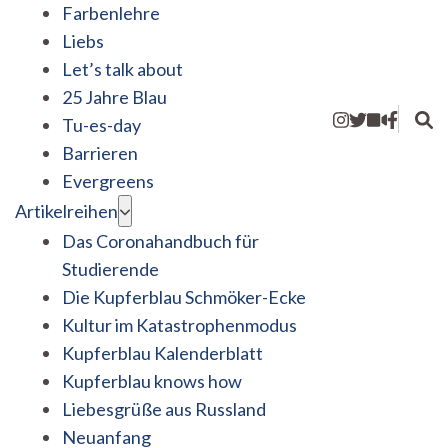
Farbenlehre
Liebs
Let’s talk about
25 Jahre Blau
Tu-es-day
Barrieren
Evergreens
Artikelreihen
Das Coronahandbuch für
Studierende
Die Kupferblau Schmöker-Ecke
Kultur im Katastrophenmodus
Kupferblau Kalenderblatt
Kupferblau knows how
Liebesgrüße aus Russland
Neuanfang