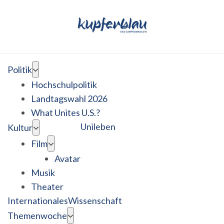
Politik
Hochschulpolitik
Landtagswahl 2026
What Unites U.S.?
Unileben
Kultur
Film
Avatar
Musik
Theater
Internationales
Wissenschaft
Themenwoche