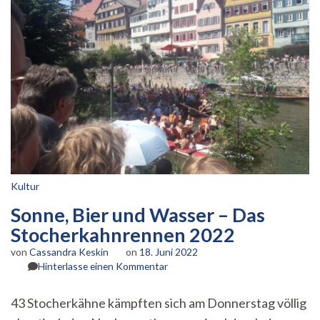
Kultur
Sonne, Bier und Wasser – Das
Stocherkahnrennen 2022
von
Cassandra Keskin
on
18. Juni 2022
zu
Hinterlasse einen Kommentar
Sonne,
Bier
43 Stocherkähne kämpften sich am Donnerstag völlig
und