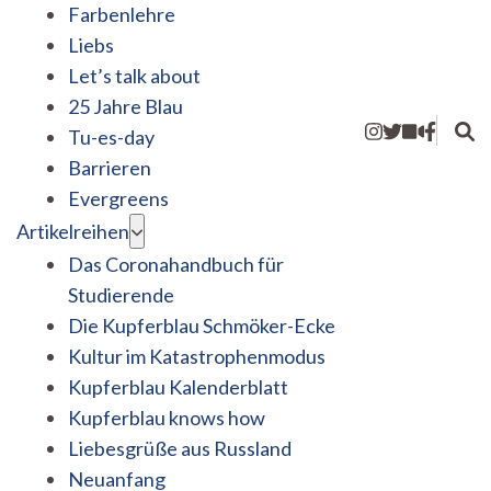
Farbenlehre
Liebs
Let’s talk about
25 Jahre Blau
Tu-es-day
Barrieren
Evergreens
Artikelreihen
Das Coronahandbuch für
Studierende
Die Kupferblau Schmöker-Ecke
Kultur im Katastrophenmodus
Kupferblau Kalenderblatt
Kupferblau knows how
Liebesgrüße aus Russland
Neuanfang