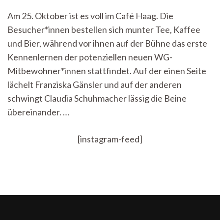
Literarische
Am 25. Oktober ist es voll im Café Haag. Die
WG-
Besucher*innen bestellen sich munter Tee, Kaffee
Casting
–
und Bier, während vor ihnen auf der Bühne das erste
zwischen
Kennenlernen der potenziellen neuen WG-
Büchern,
Shots
Mitbewohner*innen stattfindet. Auf der einen Seite
und
lächelt Franziska Gänsler und auf der anderen
Nachtaktivität
schwingt Claudia Schuhmacher lässig die Beine
übereinander. …
[instagram-feed]