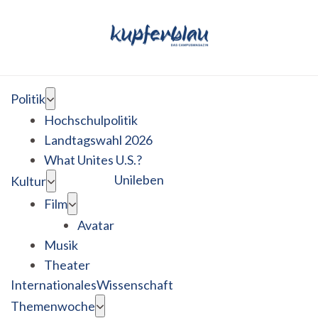
Politik
Hochschulpolitik
Landtagswahl 2026
What Unites U.S.?
Unileben
Kultur
Film
Avatar
Musik
Theater
Internationales
Wissenschaft
Themenwoche