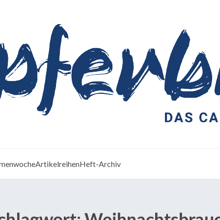
menwoche
Artikelreihen
Heft-Archiv
chlagwort:
Weihnachtsbrau