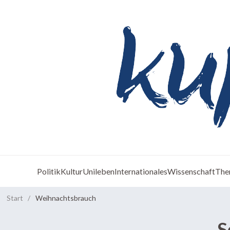
Politik
Kultur
Unileben
Internationales
Wissenschaft
The
Start
/
Weihnachtsbrauch
S