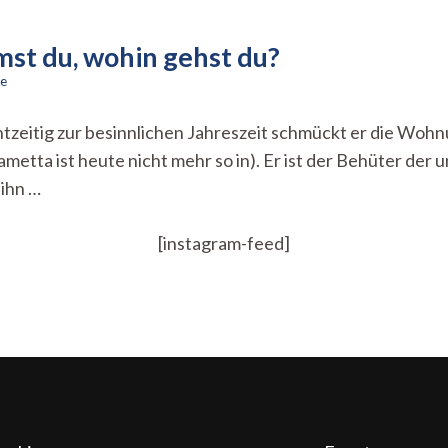
t du, wohin gehst du?
zu
e
Oh
Tannenbaum…
tzeitig zur besinnlichen Jahreszeit schmückt er die Wohnu
Woher
etta ist heute nicht mehr so in). Er ist der Behüter der
kommst
du,
 ihn …
wohin
gehst
du?
[instagram-feed]