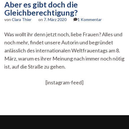
Aber es gibt doch die
Gleichberechtigung?
zu
von
Clara Thier
on
7. März 2020
1 Kommentar
Aber
es
Was wollt ihr denn jetzt noch, liebe Frauen? Alles und
gibt
noch mehr, findet unsere Autorin und begründet
doch
die
anlässlich des internationalen Weltfrauentags am 8.
Gleichberechti
März, warum es ihrer Meinung nach immer noch nötig
ist, auf die Straße zu gehen.
[instagram-feed]