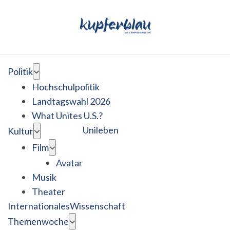
Politik
Hochschulpolitik
Landtagswahl 2026
What Unites U.S.?
Unileben
Kultur
Film
Avatar
Musik
Theater
Internationales
Wissenschaft
Themenwoche