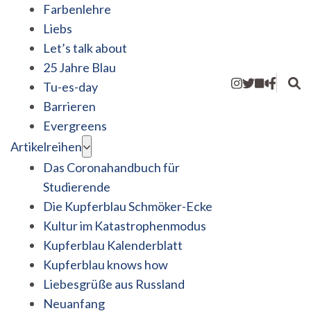
Farbenlehre
Liebs
Let’s talk about
25 Jahre Blau
Tu-es-day
Barrieren
Evergreens
Artikelreihen
Das Coronahandbuch für
Studierende
Die Kupferblau Schmöker-Ecke
Kultur im Katastrophenmodus
Kupferblau Kalenderblatt
Kupferblau knows how
Liebesgrüße aus Russland
Neuanfang