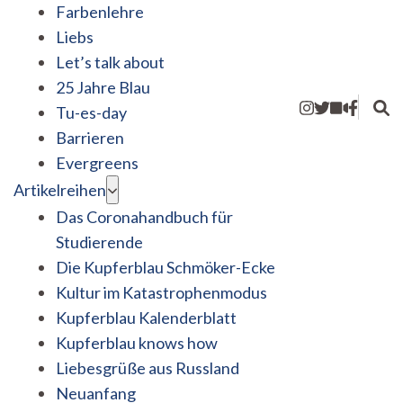
Farbenlehre
Liebs
Let’s talk about
25 Jahre Blau
Tu-es-day
Barrieren
Evergreens
Artikelreihen
Das Coronahandbuch für
Studierende
Die Kupferblau Schmöker-Ecke
Kultur im Katastrophenmodus
Kupferblau Kalenderblatt
Kupferblau knows how
Liebesgrüße aus Russland
Neuanfang