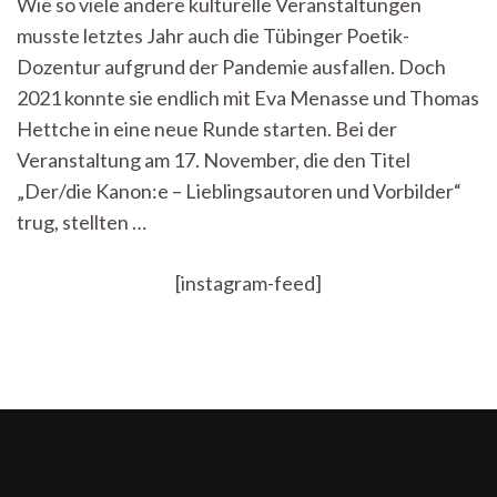
Wie so viele andere kulturelle Veranstaltungen
der
musste letztes Jahr auch die Tübinger Poetik-
Tübinger
Poetik-
Dozentur aufgrund der Pandemie ausfallen. Doch
Dozentur
2021 konnte sie endlich mit Eva Menasse und Thomas
2021
Hettche in eine neue Runde starten. Bei der
Veranstaltung am 17. November, die den Titel
„Der/die Kanon:e – Lieblingsautoren und Vorbilder“
trug, stellten …
[instagram-feed]