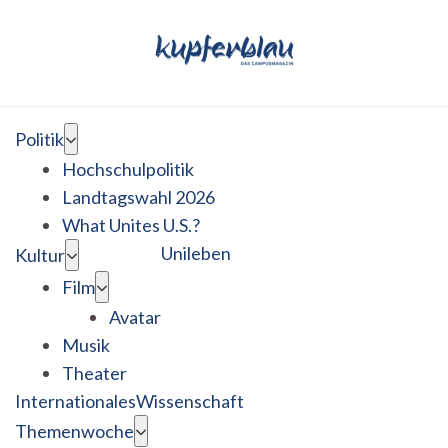
Politik
Hochschulpolitik
Landtagswahl 2026
What Unites U.S.?
Unileben
Kultur
Film
Avatar
Musik
Theater
Internationales
Wissenschaft
Themenwoche