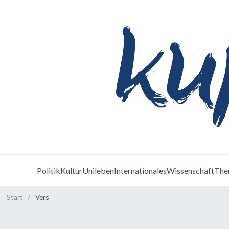
Politik
Kultur
Unileben
Internationales
Wissenschaft
The
Start
/
Vers