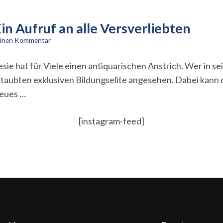
n Aufruf an alle Versverliebten
zu
 einen Kommentar
Raus
aus
 hat für Viele einen antiquarischen Anstrich. Wer in sei
dem
estaubten exklusiven Bildungselite angesehen. Dabei kann d
Elfenbeinturm!
Ein
neues …
Aufruf
an
alle
[instagram-feed]
Versverliebten