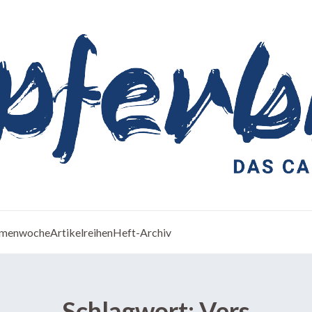
menwoche
Artikelreihen
Heft-Archiv
Schlagwort:
Vers