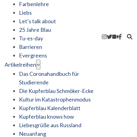
Farbenlehre
Liebs
Let’s talk about
25 Jahre Blau
Tu-es-day
Barrieren
Evergreens
Artikelreihen
Das Coronahandbuch für
Studierende
Die Kupferblau Schmöker-Ecke
Kultur im Katastrophenmodus
Kupferblau Kalenderblatt
Kupferblau knows how
Liebesgrüße aus Russland
Neuanfang