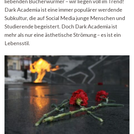
liebenden Bücherwürmer – wir liegen voll im Trend!
Die
Liebe
Dark Academia ist eine immer populärer werdende
zum
Subkultur, die auf Social Media junge Menschen und
Lernen?!
Studierende begeistert. Doch Dark Academia ist
mehr als nur eine ästhetische Strömung – es ist ein
Lebensstil.