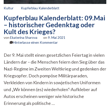
Kultur
Kupferblau Kalenderblatt
Kupferblau Kalenderblatt: 09.Mai
– historischer Gedenktag oder
Kult des Krieges?
von
Ekaterina Sharova
on
9. Mai 2021
zu
Hinterlasse einen Kommentar
Kupferblau
Kalenderblatt:
Der 9. Mai stellt einen gesetzlichen Feiertag in vielen
09.Mai
Ländern dar – die Menschen feiern den Sieg über das
–
historischer
Nazi-Regime im Zweiten Weltkrieg und gedenken der
Gedenktag
Kriegsopfer. Doch pompöse Militärparaden,
oder
Kult
Verkleiden von Kindern in sowjetischen Uniformen
des
und „Wir können (es) wiederholen“-Aufkleber auf
Krieges?
Autos erscheinen weniger wie historische
Erinnerung als politische …