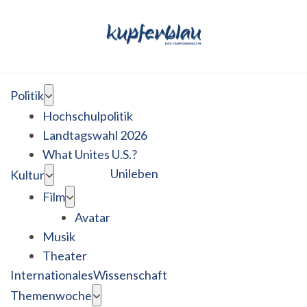
Politik
Hochschulpolitik
Landtagswahl 2026
What Unites U.S.?
Unileben
Kultur
Film
Avatar
Musik
Theater
Internationales
Wissenschaft
Themenwoche