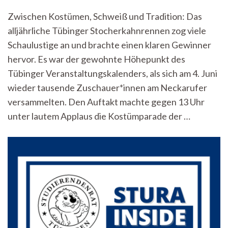
und
Zwischen Kostümen, Schweiß und Tradition: Das
Proteste
alljährliche Tübinger Stocherkahnrennen zog viele
auf
dem
Schaulustige an und brachte einen klaren Gewinner
Neckar:
hervor. Es war der gewohnte Höhepunkt des
Nicaria
triumphiert
Tübinger Veranstaltungskalenders, als sich am 4. Juni
beim
wieder tausende Zuschauer*innen am Neckarufer
Stocherkahnrennen
versammelten. Den Auftakt machte gegen 13 Uhr
2026
unter lautem Applaus die Kostümparade der …