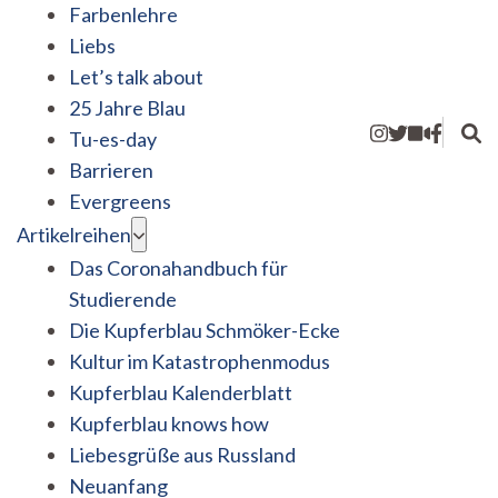
Farbenlehre
Liebs
Let’s talk about
25 Jahre Blau
Tu-es-day
Barrieren
Evergreens
Artikelreihen
Das Coronahandbuch für
Studierende
Die Kupferblau Schmöker-Ecke
Kultur im Katastrophenmodus
Kupferblau Kalenderblatt
Kupferblau knows how
Liebesgrüße aus Russland
Neuanfang