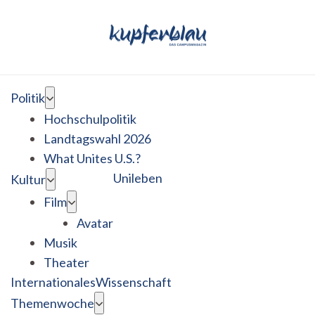
Politik
Hochschulpolitik
Landtagswahl 2026
What Unites U.S.?
Unileben
Kultur
Film
Avatar
Musik
Theater
Internationales
Wissenschaft
Themenwoche