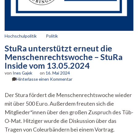
Hochschulpolitik
Politik
StuRa unterstützt erneut die
Menschenrechtswoche – StuRa
Inside vom 13.05.2024
von
Ines Gajek
on
16. Mai 2024
zu
Hinterlasse einen Kommentar
StuRa
unterstützt
Der Stura fördert die Menschenrechtswoche wieder
erneut
mit über 500 Euro. Außerdem freuten sich die
die
Menschenrechtswoche
Mitglieder*innen über den großen Zuspruch des Tüb-
–
O-Mat. Hitziger wurde die Diskussion über das
StuRa
Inside
Tragen von Coleurbändern bei einem Vortrag.
vom