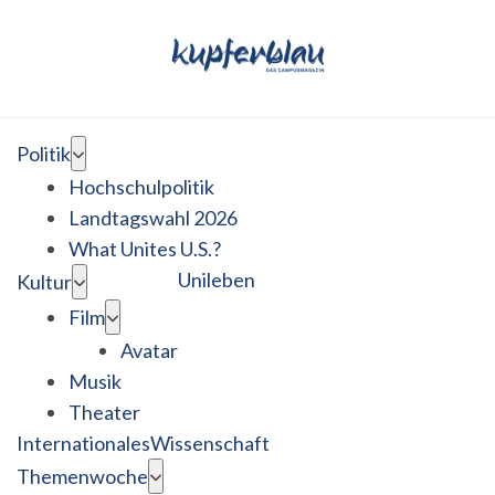
Politik
Hochschulpolitik
Landtagswahl 2026
What Unites U.S.?
Unileben
Kultur
Film
Avatar
Musik
Theater
Internationales
Wissenschaft
Themenwoche