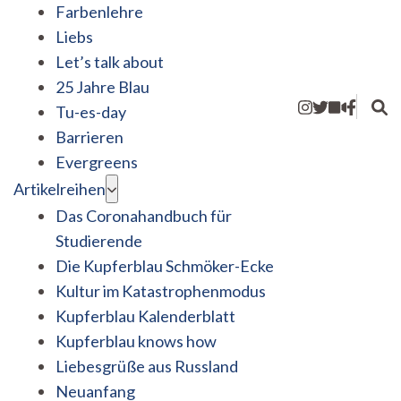
Farbenlehre
Liebs
Let’s talk about
25 Jahre Blau
Tu-es-day
Barrieren
Evergreens
Artikelreihen
Das Coronahandbuch für
Studierende
Die Kupferblau Schmöker-Ecke
Kultur im Katastrophenmodus
Kupferblau Kalenderblatt
Kupferblau knows how
Liebesgrüße aus Russland
Neuanfang