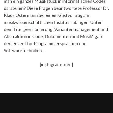
man ein ganzes Musikstück in informatischen Codes
Informatik
in
darstellen? Diese Fragen beantwortete Professor Dr.
klassischer
Klaus Ostermann bei einem Gastvortrag am
Musik
musikwissenschaftlichen Institut Tübingen. Unter
dem Titel „Versionierung, Variantenmanagement und
Abstraktion in Code, Dokumenten und Musik“ gab
der Dozent für Programmiersprachen und
Softwaretechniken …
[instagram-feed]