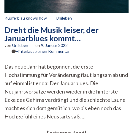
Kupferblau knows how
Unileben
Dreht die Musik leiser, der
Januarblues kommt…
von
Unileben
on
9. Januar 2022
zu
Hinterlasse einen Kommentar
Dreht
die
Das neue Jahr hat begonnen, die erste
Musik
Hochstimmung für Veränderung flaut langsam ab und
leiser,
der
auf einmal ist er da: Der Januarblues. Die
Januarblues
Neujahrsvorsätze werden wieder in die hinterste
kommt…
Ecke des Gehirns verdrängt und die schlechte Laune
macht es sich dort gemütlich, wo bis eben noch das
Hochgefühl eines Neustarts saß. …
[instagram-feed]