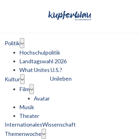
Politik
Hochschulpolitik
Landtagswahl 2026
What Unites U.S.?
Unileben
Kultur
Film
Avatar
Musik
Theater
Internationales
Wissenschaft
Themenwoche