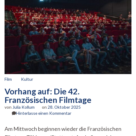
Film
Kultur
Vorhang auf: Die 42.
Französischen Filmtage
von
Julia Kollum
on
28. Oktober 2025
zu
Hinterlasse einen Kommentar
Vorhang
auf:
Am Mittwoch beginnen wieder die Französischen
Die