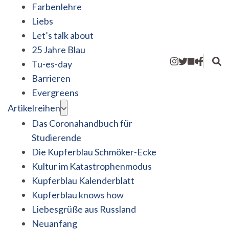
Farbenlehre
Liebs
Let’s talk about
25 Jahre Blau
Tu-es-day
Barrieren
Evergreens
Artikelreihen
Das Coronahandbuch für
Studierende
Die Kupferblau Schmöker-Ecke
Kultur im Katastrophenmodus
Kupferblau Kalenderblatt
Kupferblau knows how
Liebesgrüße aus Russland
Neuanfang