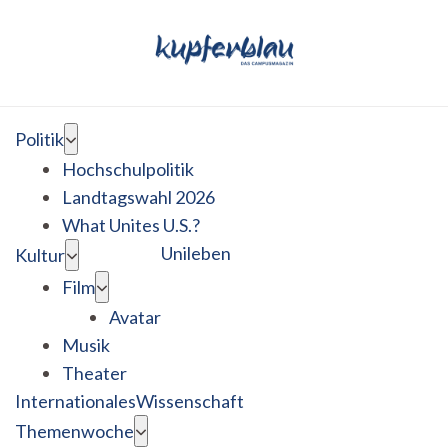
Politik
Hochschulpolitik
Landtagswahl 2026
What Unites U.S.?
Unileben
Kultur
Film
Avatar
Musik
Theater
Internationales
Wissenschaft
Themenwoche