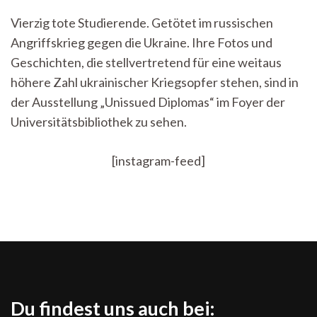
Russland
Vierzig tote Studierende. Getötet im russischen
hat
Angriffskrieg gegen die Ukraine. Ihre Fotos und
ihn
getötet“:
Geschichten, die stellvertretend für eine weitaus
Ausstellung
höhere Zahl ukrainischer Kriegsopfer stehen, sind in
zu
studentischen
der Ausstellung „Unissued Diplomas“ im Foyer der
Kriegsopfern
Universitätsbibliothek zu sehen.
in
der
Ukraine
[instagram-feed]
Du findest uns auch bei: