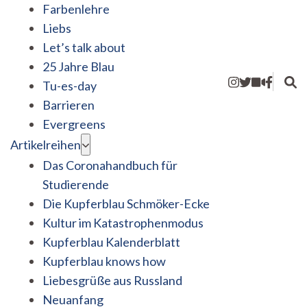
Farbenlehre
Liebs
Let’s talk about
25 Jahre Blau
Tu-es-day
Barrieren
Evergreens
Artikelreihen
Das Coronahandbuch für
Studierende
Die Kupferblau Schmöker-Ecke
Kultur im Katastrophenmodus
Kupferblau Kalenderblatt
Kupferblau knows how
Liebesgrüße aus Russland
Neuanfang