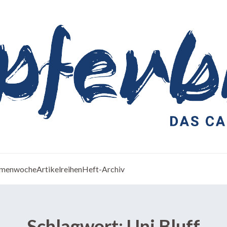
menwoche
Artikelreihen
Heft-Archiv
Schlagwort:
Uni Bluff