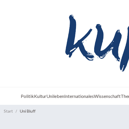
Politik
Kultur
Unileben
Internationales
Wissenschaft
The
Start
/
Uni Bluff