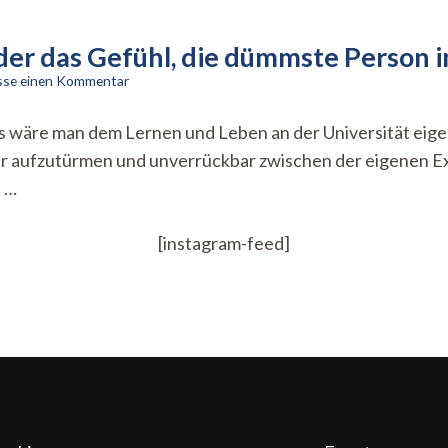
er das Gefühl, die dümmste Person i
zu
asse einen Kommentar
Barrieren
des
s wäre man dem Lernen und Leben an der Universität eigen
Nicht-
r aufzutürmen und unverrückbar zwischen der eigenen Ex
Wissens
oder
e …
das
Gefühl,
die
[instagram-feed]
dümmste
Person
im
Hörsaal
zu
sein