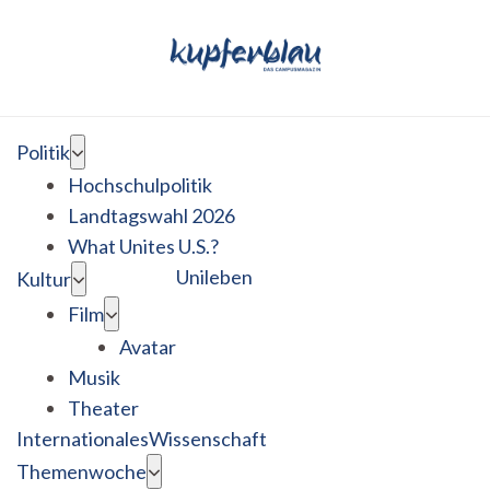
Politik
Hochschulpolitik
Landtagswahl 2026
What Unites U.S.?
Unileben
Kultur
Film
Avatar
Musik
Theater
Internationales
Wissenschaft
Themenwoche