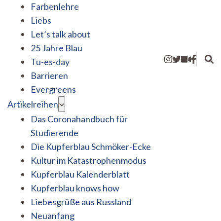
Farbenlehre
Liebs
Let’s talk about
25 Jahre Blau
Tu-es-day
Barrieren
Evergreens
Artikelreihen
Das Coronahandbuch für
Studierende
Die Kupferblau Schmöker-Ecke
Kultur im Katastrophenmodus
Kupferblau Kalenderblatt
Kupferblau knows how
Liebesgrüße aus Russland
Neuanfang