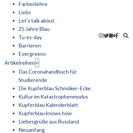
Farbenlehre
Liebs
Let’s talk about
25 Jahre Blau
Tu-es-day
Barrieren
Evergreens
Artikelreihen
Das Coronahandbuch für
Studierende
Die Kupferblau Schmöker-Ecke
Kultur im Katastrophenmodus
Kupferblau Kalenderblatt
Kupferblau knows how
Liebesgrüße aus Russland
Neuanfang