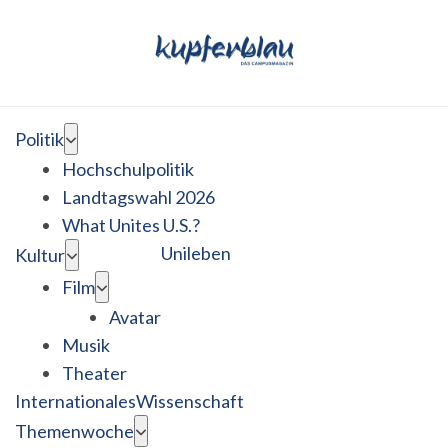
Politik
Hochschulpolitik
Landtagswahl 2026
What Unites U.S.?
Unileben
Kultur
Film
Avatar
Musik
Theater
Internationales
Wissenschaft
Themenwoche