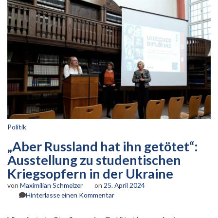
Politik
„Aber Russland hat ihn getötet“:
Ausstellung zu studentischen
Kriegsopfern in der Ukraine
von
Maximilian Schmelzer
on
25. April 2024
zu
Hinterlasse einen Kommentar
„Aber
Russland