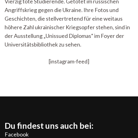
Vierzig tote Studierende. Getötet im russischen
hat
Angriffskrieg gegen die Ukraine. Ihre Fotos und
ihn
getötet“:
Geschichten, die stellvertretend für eine weitaus
Ausstellung
höhere Zahl ukrainischer Kriegsopfer stehen, sind in
zu
studentischen
der Ausstellung „Unissued Diplomas“ im Foyer der
Kriegsopfern
Universitätsbibliothek zu sehen.
in
der
Ukraine
[instagram-feed]
Du findest uns auch bei:
Facebook