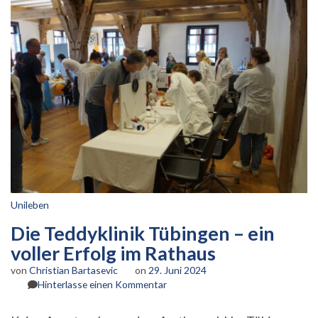
Unileben
Die Teddyklinik Tübingen – ein
voller Erfolg im Rathaus
von
Christian Bartasevic
on
29. Juni 2024
zu
Hinterlasse einen Kommentar
Die
Teddyklinik