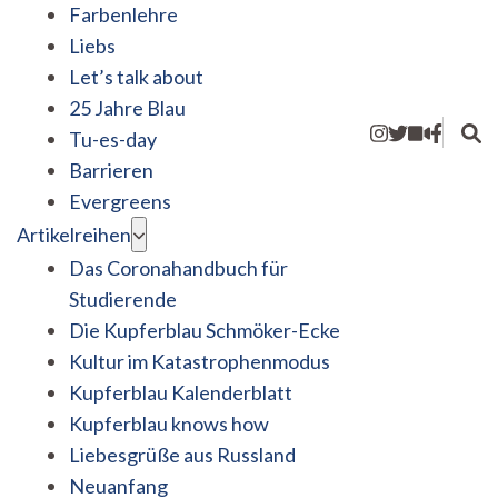
Farbenlehre
Liebs
Let’s talk about
25 Jahre Blau
Tu-es-day
Barrieren
Evergreens
Artikelreihen
Das Coronahandbuch für
Studierende
Die Kupferblau Schmöker-Ecke
Kultur im Katastrophenmodus
Kupferblau Kalenderblatt
Kupferblau knows how
Liebesgrüße aus Russland
Neuanfang