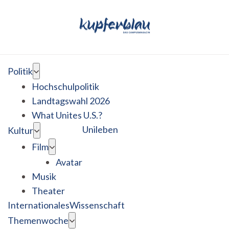
Politik
Hochschulpolitik
Landtagswahl 2026
What Unites U.S.?
Unileben
Kultur
Film
Avatar
Musik
Theater
Internationales
Wissenschaft
Themenwoche