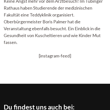
Keine Angst mehr vor dem Arztbesuch! Im Tübinger
Tübingen
Rathaus haben Studierende der medizinischen
–
ein
Fakultät eine Teddyklinik organisiert.
voller
Oberbürgermeister Boris Palmer hat die
Erfolg
im
Veranstaltung ebenfalls besucht. Ein Einblick in die
Rathaus
Gesundheit von Kuscheltieren und wie Kinder Mut
fassen.
[instagram-feed]
Du findest uns auch bei: