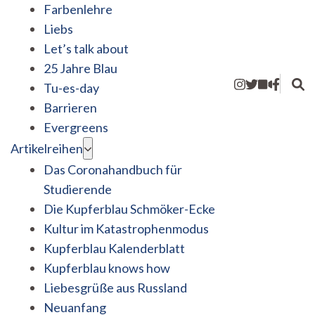
Farbenlehre
Liebs
Let’s talk about
25 Jahre Blau
Tu-es-day
Barrieren
Evergreens
Artikelreihen
Das Coronahandbuch für
Studierende
Die Kupferblau Schmöker-Ecke
Kultur im Katastrophenmodus
Kupferblau Kalenderblatt
Kupferblau knows how
Liebesgrüße aus Russland
Neuanfang