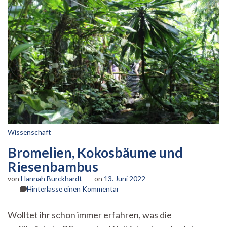
Wissenschaft
Bromelien, Kokosbäume und
Riesenbambus
von
Hannah Burckhardt
on
13. Juni 2022
zu
Hinterlasse einen Kommentar
Bromelien,
Kokosbäume
Wolltet ihr schon immer erfahren, was die
und