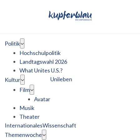
Politik
Hochschulpolitik
Landtagswahl 2026
What Unites U.S.?
Unileben
Kultur
Film
Avatar
Musik
Theater
Internationales
Wissenschaft
Themenwoche