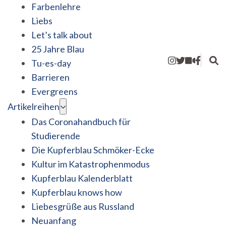
Farbenlehre
Liebs
Let’s talk about
25 Jahre Blau
Tu-es-day
Barrieren
Evergreens
Artikelreihen
Das Coronahandbuch für
Studierende
Die Kupferblau Schmöker-Ecke
Kultur im Katastrophenmodus
Kupferblau Kalenderblatt
Kupferblau knows how
Liebesgrüße aus Russland
Neuanfang