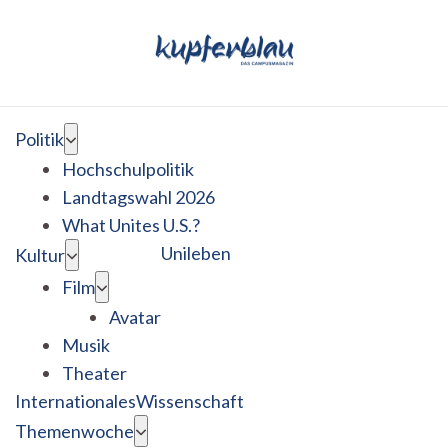
Politik
Hochschulpolitik
Landtagswahl 2026
What Unites U.S.?
Unileben
Kultur
Film
Avatar
Musik
Theater
Internationales
Wissenschaft
Themenwoche