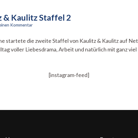
z & Kaulitz Staffel 2
zu
 einen Kommentar
Stille
Maus?
startete die zweite Staffel von Kaulitz & Kaulitz auf Net
Nicht
lltag voller Liebesdrama, Arbeit und natürlich mit ganz viel
so
bei
Kaulitz
&
Kaulitz
[instagram-feed]
Staffel
2