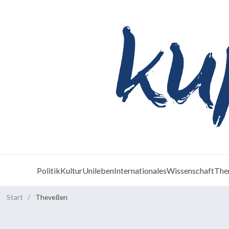
Politik
Kultur
Unileben
Internationales
Wissenschaft
The
Start
/
Theveßen