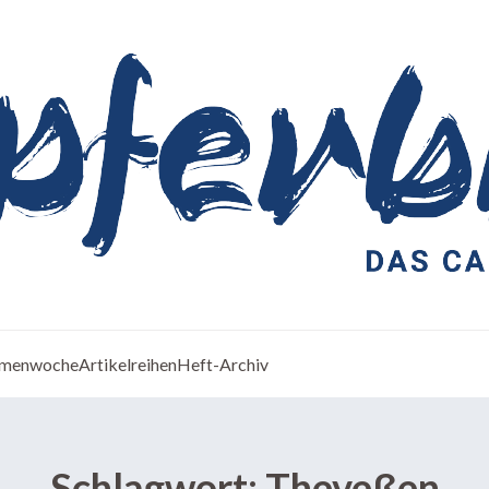
menwoche
Artikelreihen
Heft-Archiv
Schlagwort:
Theveßen