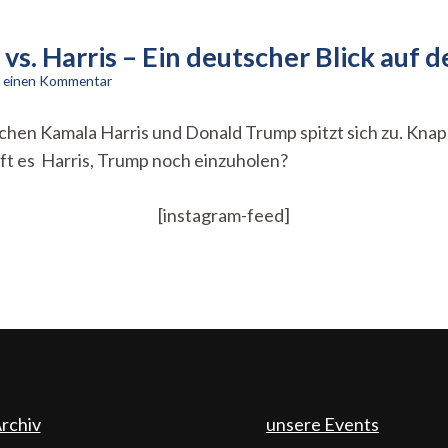
vs. Harris – Ein deutscher Blick auf
zu
e einen Kommentar
Democratic
Crossroads:
hen Kamala Harris und Donald Trump spitzt sich zu. Knap
Trump
ft es Harris, Trump noch einzuholen?
vs.
Harris
–
[instagram-feed]
Ein
deutscher
Blick
auf
den
US-
Wahlkampf
rchiv
unsere Events