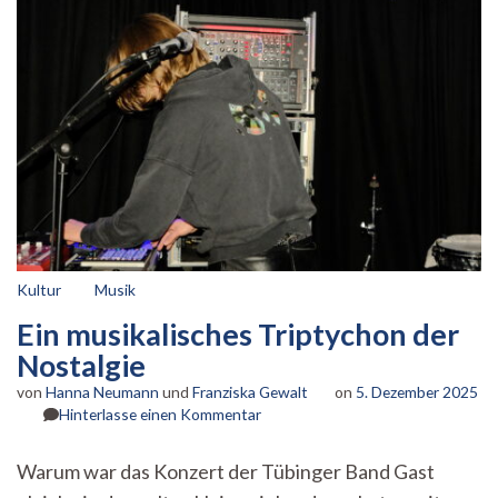
Kultur
Musik
Ein musikalisches Triptychon der
Nostalgie
von
Hanna Neumann
und
Franziska Gewalt
on
5. Dezember 2025
zu
Hinterlasse einen Kommentar
Ein
musikalisches
Warum war das Konzert der Tübinger Band Gast
Triptychon