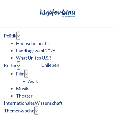
Politik
Hochschulpolitik
Landtagswahl 2026
What Unites U.S.?
Unileben
Kultur
Film
Avatar
Musik
Theater
Internationales
Wissenschaft
Themenwoche