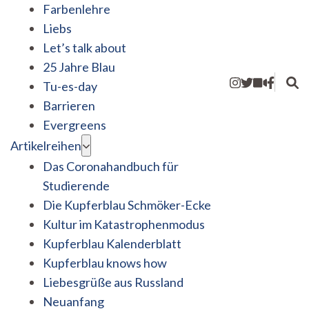
Farbenlehre
Liebs
Let’s talk about
25 Jahre Blau
Tu-es-day
Barrieren
Evergreens
Artikelreihen
Das Coronahandbuch für
Studierende
Die Kupferblau Schmöker-Ecke
Kultur im Katastrophenmodus
Kupferblau Kalenderblatt
Kupferblau knows how
Liebesgrüße aus Russland
Neuanfang