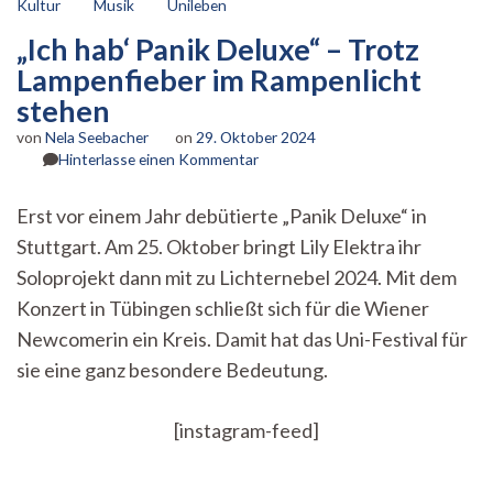
Kultur
Musik
Unileben
„Ich hab‘ Panik Deluxe“ – Trotz
Lampenfieber im Rampenlicht
stehen
von
Nela Seebacher
on
29. Oktober 2024
zu
Hinterlasse einen Kommentar
„Ich
hab‘
Erst vor einem Jahr debütierte „Panik Deluxe“ in
Panik
Stuttgart. Am 25. Oktober bringt Lily Elektra ihr
Deluxe“
–
Soloprojekt dann mit zu Lichternebel 2024. Mit dem
Trotz
Konzert in Tübingen schließt sich für die Wiener
Lampenfieber
im
Newcomerin ein Kreis. Damit hat das Uni-Festival für
Rampenlicht
sie eine ganz besondere Bedeutung.
stehen
[instagram-feed]