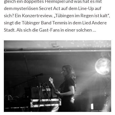
gleich ein doppeltes Heimspiel und was hat es mit
der
Nostalgie
dem mysteriösen Secret Act auf dem Line-Up auf
sich? Ein Konzertreview. „Tübingen im Regen ist kalt“,
singt die Tübinger Band Temmis in dem Lied Andere
Stadt. Als sich die Gast-Fans in einer solchen …