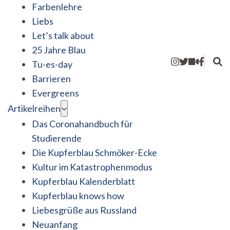
Farbenlehre
Liebs
Let’s talk about
25 Jahre Blau
Tu-es-day
Barrieren
Evergreens
Artikelreihen
Das Coronahandbuch für
Studierende
Die Kupferblau Schmöker-Ecke
Kultur im Katastrophenmodus
Kupferblau Kalenderblatt
Kupferblau knows how
Liebesgrüße aus Russland
Neuanfang