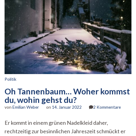
Politik
Oh Tannenbaum… Woher kommst
du, wohin gehst du?
zu
von
Emilian Weber
on
14. Januar 2022
2 Kommentare
Oh
Tannen
Er kommt in einem grünen Nadelkleid daher,
Woher
rechtzeitig zur besinnlichen Jahreszeit schmückt er
kommst