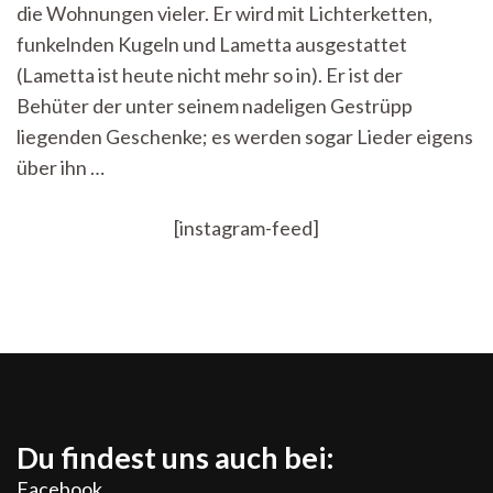
du,
die Wohnungen vieler. Er wird mit Lichterketten,
wohin
funkelnden Kugeln und Lametta ausgestattet
gehst
du?
(Lametta ist heute nicht mehr so in). Er ist der
Behüter der unter seinem nadeligen Gestrüpp
liegenden Geschenke; es werden sogar Lieder eigens
über ihn …
[instagram-feed]
Du findest uns auch bei:
Facebook