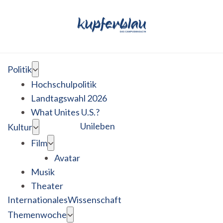
Politik
Hochschulpolitik
Landtagswahl 2026
What Unites U.S.?
Unileben
Kultur
Film
Avatar
Musik
Theater
Internationales
Wissenschaft
Themenwoche