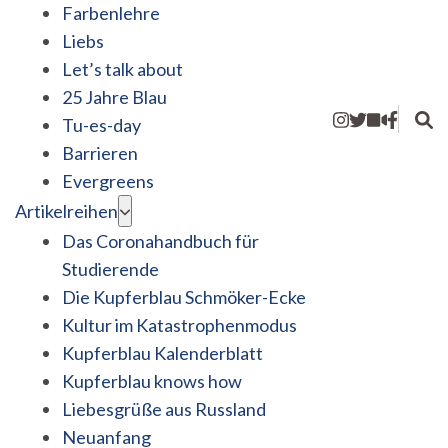
Farbenlehre
Liebs
Let’s talk about
25 Jahre Blau
Tu-es-day
Barrieren
Evergreens
Artikelreihen
Das Coronahandbuch für
Studierende
Die Kupferblau Schmöker-Ecke
Kultur im Katastrophenmodus
Kupferblau Kalenderblatt
Kupferblau knows how
Liebesgrüße aus Russland
Neuanfang