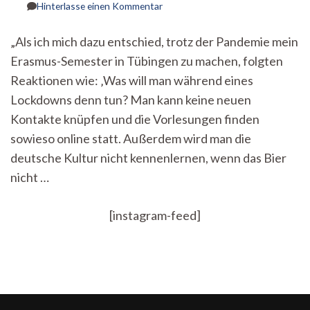
zu
Hinterlasse einen Kommentar
Von
überteuerten
„Als ich mich dazu entschied, trotz der Pandemie mein
Weihnachtsbäumen
Erasmus-Semester in Tübingen zu machen, folgten
und
ungewöhnlichen
Reaktionen wie: ‚Was will man während eines
Talkshows
Lockdowns denn tun? Man kann keine neuen
–
Ein
Kontakte knüpfen und die Vorlesungen finden
Auslandssemester
sowieso online statt. Außerdem wird man die
während
deutsche Kultur nicht kennenlernen, wenn das Bier
des
Lockdowns
nicht …
[instagram-feed]