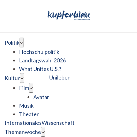
Politik
Hochschulpolitik
Landtagswahl 2026
What Unites U.S.?
Unileben
Kultur
Film
Avatar
Musik
Theater
Internationales
Wissenschaft
Themenwoche