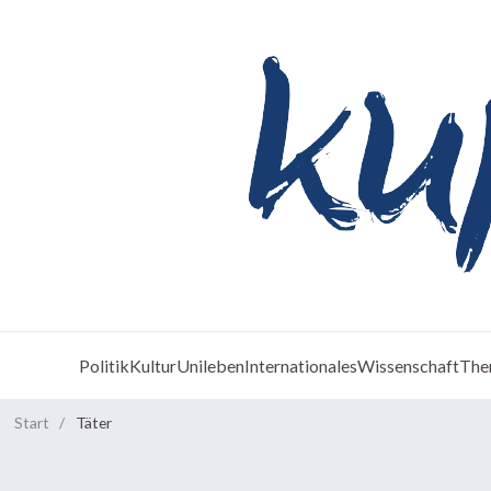
Politik
Kultur
Unileben
Internationales
Wissenschaft
The
Start
/
Täter