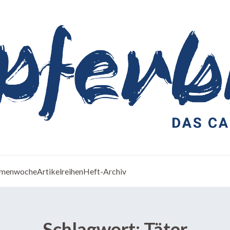
menwoche
Artikelreihen
Heft-Archiv
Schlagwort:
Täter