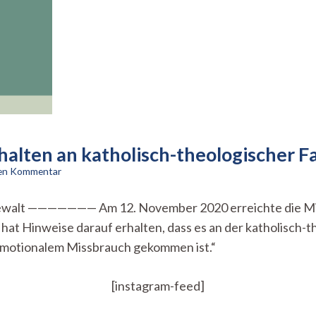
halten an katholisch-theologischer F
zu
nen Kommentar
Verdacht
auf
alt ——————— Am 12. November 2020 erreichte die Mitgl
sexuelles
at Hinweise darauf erhalten, dass es an der katholisch-
Fehlverhalten
an
emotionalem Missbrauch gekommen ist.“
katholisch-
theologischer
Fakultät
[instagram-feed]