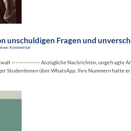
 Von unschuldigen Fragen und unvers
zu
 einen Kommentar
„Darf
ich
alt ——————— Anzügliche Nachrichten, ungefragte Anrufe
dir
er Studentinnen über WhatsApp. Ihre Nummern hatte er au
etwas
sagen?“
–
Von
unschuldigen
Fragen
und
unverschämten
Antworten