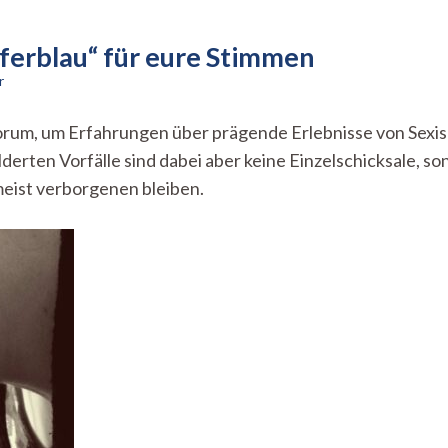
ferblau“ für eure Stimmen
zu
r
Das
Forum
orum, um Erfahrungen über prägende Erlebnisse von Sexis
–
lderten Vorfälle sind dabei aber keine Einzelschicksale, 
„We
paint
meist verborgenen bleiben.
the
Kupferblau“
für
eure
Stimmen