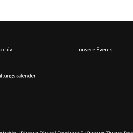
rchiv
unsere Events
altungskalender
ferblau |
Blossom Diaries | Developed By
Blossom Themes
. Po