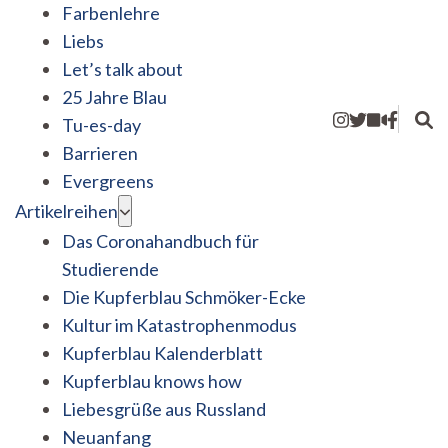
Farbenlehre
Liebs
Let’s talk about
25 Jahre Blau
Tu-es-day
Barrieren
Evergreens
Artikelreihen
Das Coronahandbuch für
Studierende
Die Kupferblau Schmöker-Ecke
Kultur im Katastrophenmodus
Kupferblau Kalenderblatt
Kupferblau knows how
Liebesgrüße aus Russland
Neuanfang