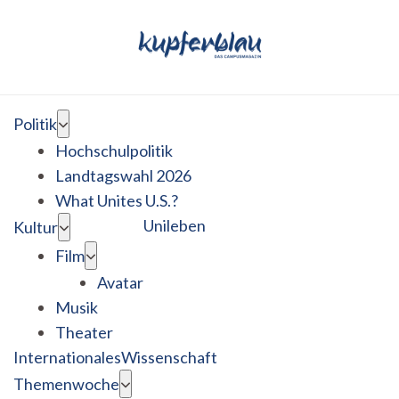
Politik
Hochschulpolitik
Landtagswahl 2026
What Unites U.S.?
Unileben
Kultur
Film
Avatar
Musik
Theater
Internationales
Wissenschaft
Themenwoche