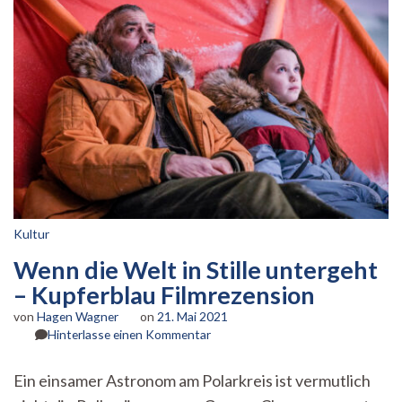
Kultur
Wenn die Welt in Stille untergeht
– Kupferblau Filmrezension
von
Hagen Wagner
on
21. Mai 2021
zu
Hinterlasse einen Kommentar
Wenn
die
Ein einsamer Astronom am Polarkreis ist vermutlich
Welt