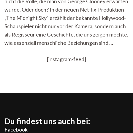
nicht die Rolle, die man von George Clooney erwarten
in
Stille
würde. Oder doch? In der neuen Netflix-Produktion
untergeht
„The Midnight Sky“ erzählt der bekannte Hollywood-
–
Kupferblau
Schauspieler nicht nur vor der Kamera, sondern auch
Filmrezension
als Regisseur eine Geschichte, die uns zeigen möchte,
wie essenziell menschliche Beziehungen sind …
[instagram-feed]
Du findest uns auch bei:
Facebook