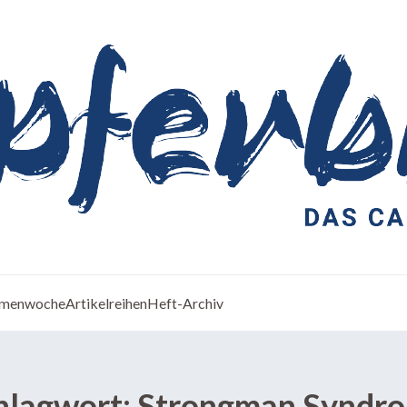
menwoche
Artikelreihen
Heft-Archiv
hlagwort:
Strongman Syndr