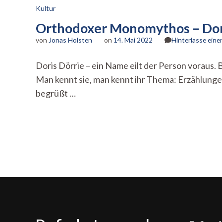
Kultur
Orthodoxer Monomythos – Dori
von
Jonas Holsten
on
14. Mai 2022
Hinterlasse ein
Doris Dörrie – ein Name eilt der Person voraus.
Man kennt sie, man kennt ihr Thema: Erzählunge
begrüßt …