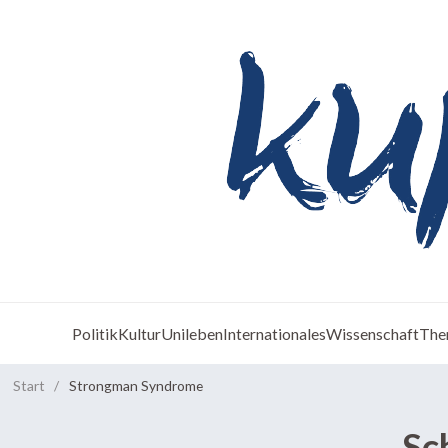
Politik
Kultur
Unileben
Internationales
Wissenschaft
The
Start
/
Strongman Syndrome
Sc