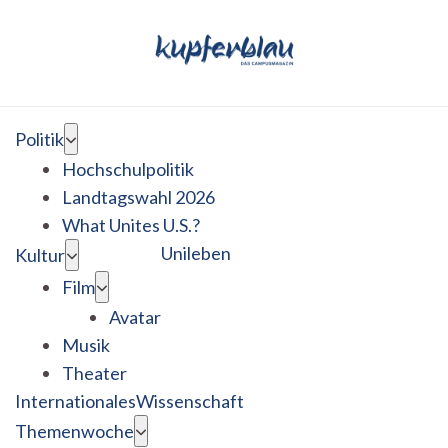
Politik
Hochschulpolitik
Landtagswahl 2026
What Unites U.S.?
Unileben
Kultur
Film
Avatar
Musik
Theater
Internationales
Wissenschaft
Themenwoche