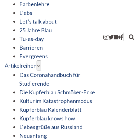
Farbenlehre
Liebs
Let’s talk about
25 Jahre Blau
Tu-es-day
Barrieren
Evergreens
Artikelreihen
Das Coronahandbuch für
Studierende
Die Kupferblau Schmöker-Ecke
Kultur im Katastrophenmodus
Kupferblau Kalenderblatt
Kupferblau knows how
Liebesgrüße aus Russland
Neuanfang