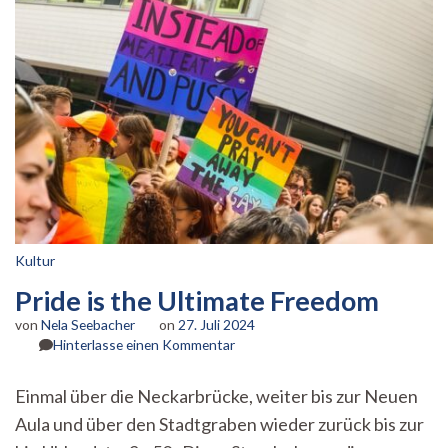
Kultur
Pride is the Ultimate Freedom
von
Nela Seebacher
on
27. Juli 2024
zu
Hinterlasse einen Kommentar
Pride
is
Einmal über die Neckarbrücke, weiter bis zur Neuen
the
Aula und über den Stadtgraben wieder zurück bis zur
Ultimate
Freedom