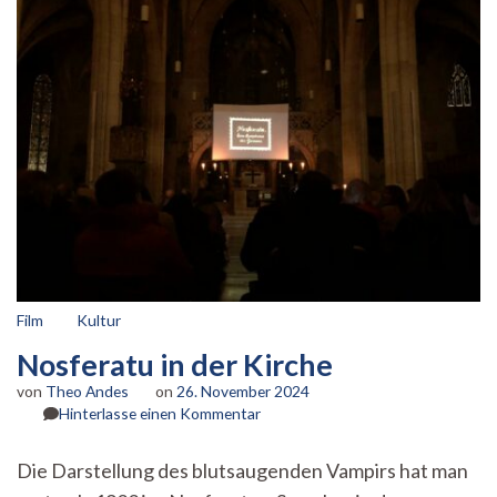
Film
Kultur
Nosferatu in der Kirche
von
Theo Andes
on
26. November 2024
zu
Hinterlasse einen Kommentar
Nosferatu
in
Die Darstellung des blutsaugenden Vampirs hat man
der