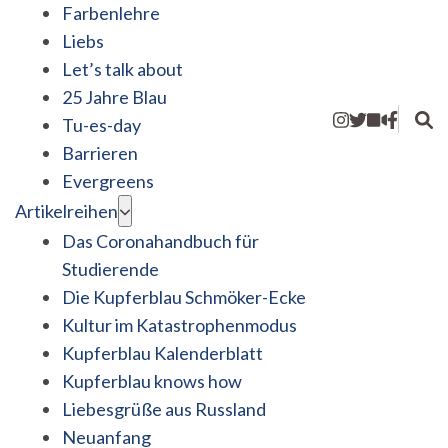
Farbenlehre
Liebs
Let’s talk about
25 Jahre Blau
Tu-es-day
Barrieren
Evergreens
Artikelreihen
Das Coronahandbuch für
Studierende
Die Kupferblau Schmöker-Ecke
Kultur im Katastrophenmodus
Kupferblau Kalenderblatt
Kupferblau knows how
Liebesgrüße aus Russland
Neuanfang