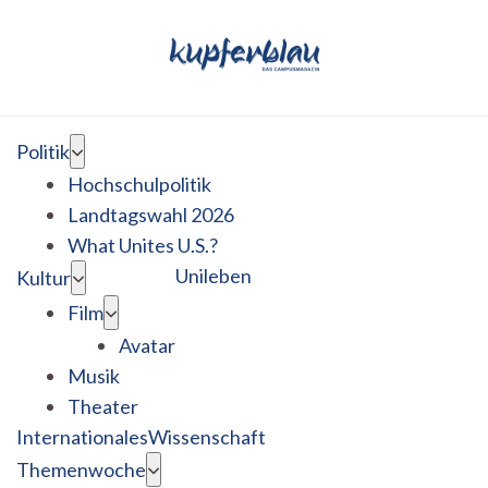
Politik
Hochschulpolitik
Landtagswahl 2026
What Unites U.S.?
Unileben
Kultur
Film
Avatar
Musik
Theater
Internationales
Wissenschaft
Themenwoche