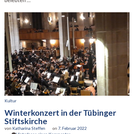
belebten …
Kultur
Winterkonzert in der Tübinger
Stiftskirche
von
Katharina Steffen
on
7. Februar 2022
zu