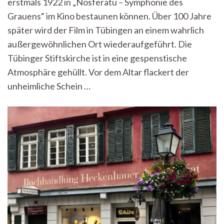
erstmals 1922 in „Nosferatu – Symphonie des
Kirche
Grauens“ im Kino bestaunen können. Über 100 Jahre
später wird der Film in Tübingen an einem wahrlich
außergewöhnlichen Ort wiederaufgeführt. Die
Tübinger Stiftskirche ist in eine gespenstische
Atmosphäre gehüllt. Vor dem Altar flackert der
unheimliche Schein …