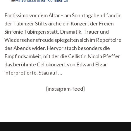
Hinterlasse einen Kommentar
Winterkonzert
in
Fortissimo vor dem Altar – am Sonntagabend fand in
der
der Tübinger Stiftskirche ein Konzert der Freien
Tübinger
Stiftskirche
Sinfonie Tübingen statt. Dramatik, Trauer und
Wiedersehensfreude spiegelten sich im Repertoire
des Abends wider. Hervor stach besonders die
Empfindsamkeit, mit der die Cellistin Nicola Pfeffer
das berühmte Cellokonzert von Edward Elgar
interpretierte. Stau auf …
[instagram-feed]