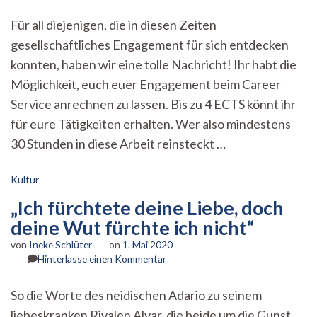
Kurzmeldung:
Helfen
Für all diejenigen, die in diesen Zeiten
in
gesellschaftliches Engagement für sich entdecken
der
Krise
konnten, haben wir eine tolle Nachricht! Ihr habt die
Möglichkeit, euch euer Engagement beim Career
Service anrechnen zu lassen. Bis zu 4 ECTS könnt ihr
für eure Tätigkeiten erhalten. Wer also mindestens
30 Stunden in diese Arbeit reinsteckt …
Kultur
„Ich fürchtete deine Liebe, doch
deine Wut fürchte ich nicht“
von
Ineke Schlüter
on
1. Mai 2020
zu
Hinterlasse einen Kommentar
„Ich
fürchtete
So die Worte des neidischen Adario zu seinem
deine
liebeskranken Rivalen Alvar, die beide um die Gunst
Liebe,