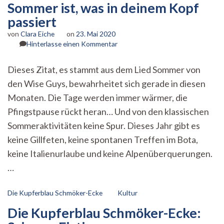
Sommer ist, was in deinem Kopf
passiert
von
Clara Eiche
on
23. Mai 2020
zu
Hinterlasse einen Kommentar
Sommer
ist,
Dieses Zitat, es stammt aus dem Lied Sommer von
was
den Wise Guys, bewahrheitet sich gerade in diesen
in
deinem
Monaten. Die Tage werden immer wärmer, die
Kopf
Pfingstpause rückt heran… Und von den klassischen
passiert
Sommeraktivitäten keine Spur. Dieses Jahr gibt es
keine Gillfeten, keine spontanen Treffen im Bota,
keine Italienurlaube und keine Alpenüberquerungen.
…
Die Kupferblau Schmöker-Ecke
Kultur
Die Kupferblau Schmöker-Ecke: