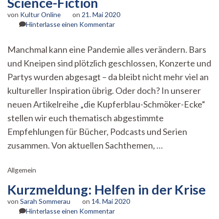
Science-Fiction
von
Kultur Online
on
21. Mai 2020
zu
Hinterlasse einen Kommentar
Die
Kupferblau
Manchmal kann eine Pandemie alles verändern. Bars
Schmöker-
und Kneipen sind plötzlich geschlossen, Konzerte und
Ecke:
Science-
Partys wurden abgesagt – da bleibt nicht mehr viel an
Fiction
kultureller Inspiration übrig. Oder doch? In unserer
neuen Artikelreihe „die Kupferblau-Schmöker-Ecke“
stellen wir euch thematisch abgestimmte
Empfehlungen für Bücher, Podcasts und Serien
zusammen. Von aktuellen Sachthemen, …
Allgemein
Kurzmeldung: Helfen in der Krise
von
Sarah Sommerau
on
14. Mai 2020
zu
Hinterlasse einen Kommentar