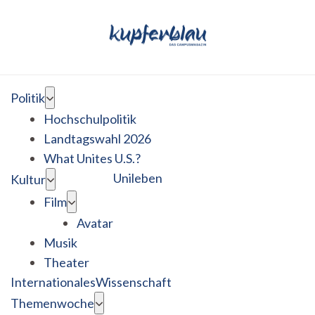
Politik
Hochschulpolitik
Landtagswahl 2026
What Unites U.S.?
Unileben
Kultur
Film
Avatar
Musik
Theater
Internationales
Wissenschaft
Themenwoche