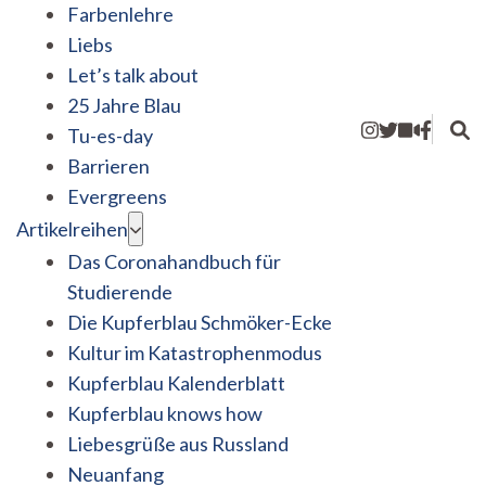
Farbenlehre
Liebs
Let’s talk about
25 Jahre Blau
Tu-es-day
Barrieren
Evergreens
Artikelreihen
Das Coronahandbuch für
Studierende
Die Kupferblau Schmöker-Ecke
Kultur im Katastrophenmodus
Kupferblau Kalenderblatt
Kupferblau knows how
Liebesgrüße aus Russland
Neuanfang