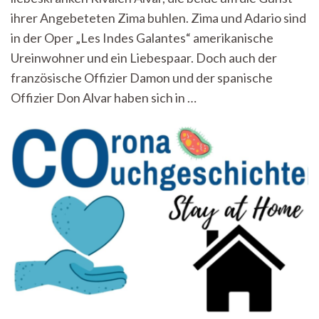
doch
ihrer Angebeteten Zima buhlen. Zima und Adario sind
deine
in der Oper „Les Indes Galantes“ amerikanische
Wut
fürchte
Ureinwohner und ein Liebespaar. Doch auch der
ich
französische Offizier Damon und der spanische
nicht“
Offizier Don Alvar haben sich in …