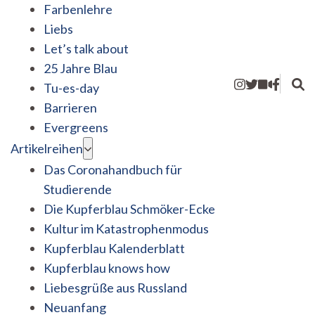
Farbenlehre
Liebs
Let’s talk about
25 Jahre Blau
Tu-es-day
Barrieren
Evergreens
Artikelreihen
Das Coronahandbuch für
Studierende
Die Kupferblau Schmöker-Ecke
Kultur im Katastrophenmodus
Kupferblau Kalenderblatt
Kupferblau knows how
Liebesgrüße aus Russland
Neuanfang