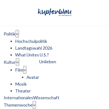
Politik
Hochschulpolitik
Landtagswahl 2026
What Unites U.S.?
Unileben
Kultur
Film
Avatar
Musik
Theater
Internationales
Wissenschaft
Themenwoche