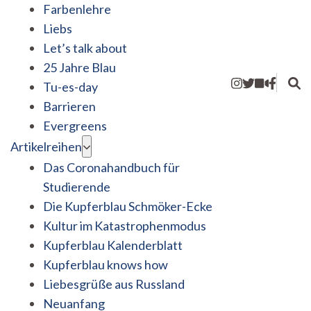
Farbenlehre
Liebs
Let’s talk about
25 Jahre Blau
Tu-es-day
Barrieren
Evergreens
Artikelreihen
Das Coronahandbuch für
Studierende
Die Kupferblau Schmöker-Ecke
Kultur im Katastrophenmodus
Kupferblau Kalenderblatt
Kupferblau knows how
Liebesgrüße aus Russland
Neuanfang