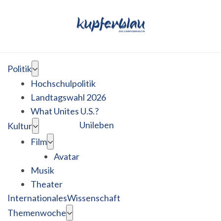
Politik
Hochschulpolitik
Landtagswahl 2026
What Unites U.S.?
Unileben
Kultur
Film
Avatar
Musik
Theater
Internationales
Wissenschaft
Themenwoche