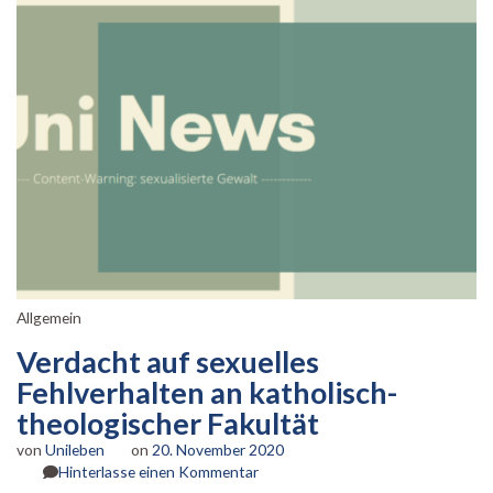
Allgemein
Verdacht auf sexuelles
Fehlverhalten an katholisch-
theologischer Fakultät
von
Unileben
on
20. November 2020
zu
Hinterlasse einen Kommentar
Verdacht