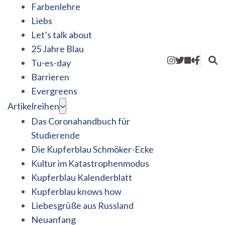
Farbenlehre
Liebs
Let’s talk about
25 Jahre Blau
Tu-es-day
Barrieren
Evergreens
Artikelreihen
Das Coronahandbuch für
Studierende
Die Kupferblau Schmöker-Ecke
Kultur im Katastrophenmodus
Kupferblau Kalenderblatt
Kupferblau knows how
Liebesgrüße aus Russland
Neuanfang