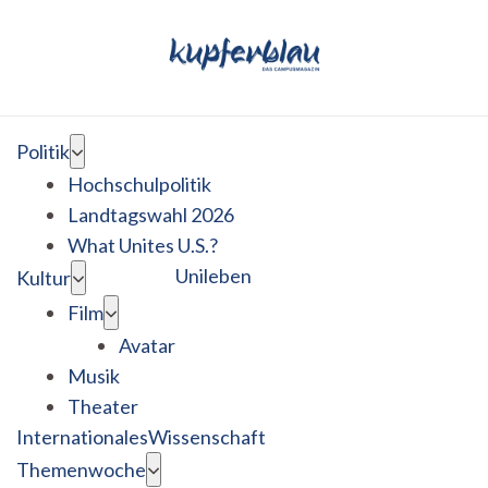
Politik
Hochschulpolitik
Landtagswahl 2026
What Unites U.S.?
Unileben
Kultur
Film
Avatar
Musik
Theater
Internationales
Wissenschaft
Themenwoche