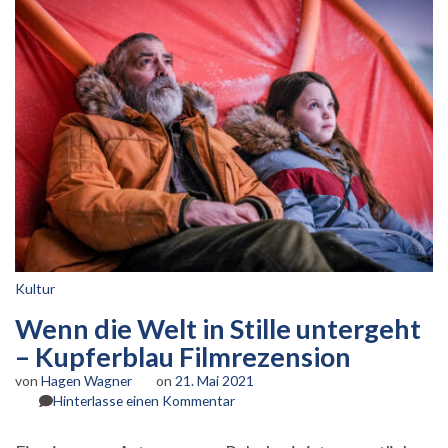
Kultur
Wenn die Welt in Stille untergeht
– Kupferblau Filmrezension
von
Hagen Wagner
on
21. Mai 2021
zu
Hinterlasse einen Kommentar
Wenn
die