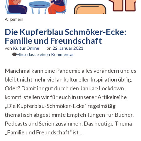
Allgemein
Die Kupferblau Schmöker-Ecke:
Familie und Freundschaft
von
Kultur Online
on
22. Januar 2021
zu
Hinterlasse einen Kommentar
Die
Kupferblau
Manchmal kann eine Pandemie alles verändern und es
Schmöker-
bleibt nicht mehr viel an kultureller Inspiration übrig.
Ecke:
Familie
Oder? Damit ihr gut durch den Januar-Lockdown
und
kommt, stellen wir für euch in unserer Artikelreihe
Freundschaft
„Die Kupferblau-Schmöker-Ecke“ regelmäßig
thematisch abgestimmte Empfeh-lungen für Bücher,
Podcasts und Serien zusammen. Das heutige Thema
„Familie und Freundschaft“ ist …