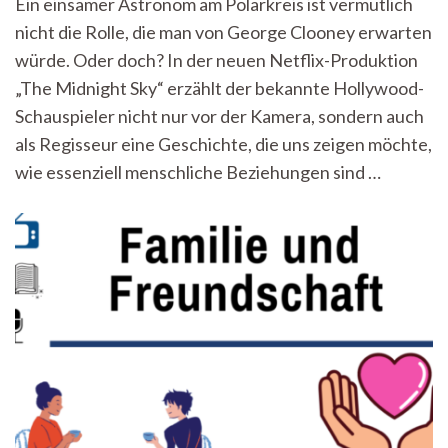
Ein einsamer Astronom am Polarkreis ist vermutlich
Welt
nicht die Rolle, die man von George Clooney erwarten
in
Stille
würde. Oder doch? In der neuen Netflix-Produktion
untergeht
„The Midnight Sky“ erzählt der bekannte Hollywood-
–
Kupferblau
Schauspieler nicht nur vor der Kamera, sondern auch
Filmrezension
als Regisseur eine Geschichte, die uns zeigen möchte,
wie essenziell menschliche Beziehungen sind …