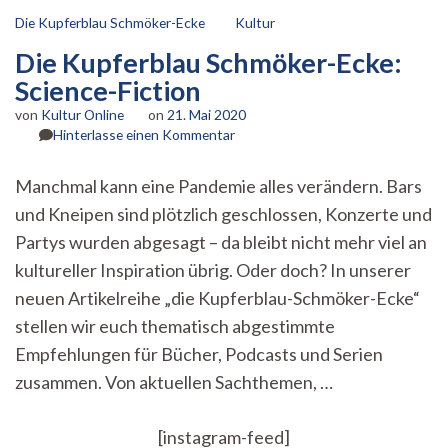
Die Kupferblau Schmöker-Ecke
Kultur
Die Kupferblau Schmöker-Ecke:
Science-Fiction
von
Kultur Online
on
21. Mai 2020
zu
Hinterlasse einen Kommentar
Die
Kupferblau
Manchmal kann eine Pandemie alles verändern. Bars
Schmöker-
und Kneipen sind plötzlich geschlossen, Konzerte und
Ecke:
Science-
Partys wurden abgesagt – da bleibt nicht mehr viel an
Fiction
kultureller Inspiration übrig. Oder doch? In unserer
neuen Artikelreihe „die Kupferblau-Schmöker-Ecke“
stellen wir euch thematisch abgestimmte
Empfehlungen für Bücher, Podcasts und Serien
zusammen. Von aktuellen Sachthemen, …
[instagram-feed]