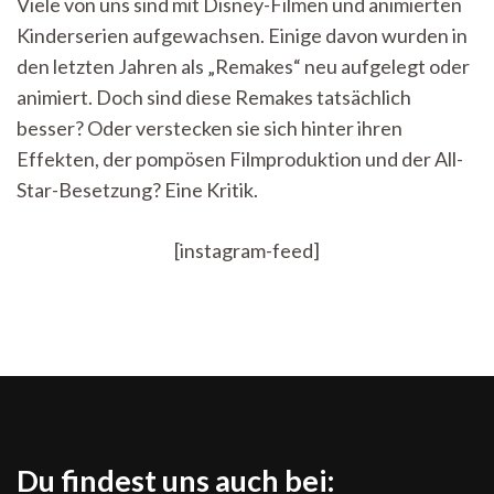
Viele von uns sind mit Disney-Filmen und animierten
auch
Kinderserien aufgewachsen. Einige davon wurden in
wirklich
immer
den letzten Jahren als „Remakes“ neu aufgelegt oder
besser?
animiert. Doch sind diese Remakes tatsächlich
–
Eine
besser? Oder verstecken sie sich hinter ihren
Kritik
Effekten, der pompösen Filmproduktion und der All-
über
Star-Besetzung? Eine Kritik.
Remakes
[instagram-feed]
Du findest uns auch bei: