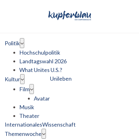
Politik
Hochschulpolitik
Landtagswahl 2026
What Unites U.S.?
Unileben
Kultur
Film
Avatar
Musik
Theater
Internationales
Wissenschaft
Themenwoche