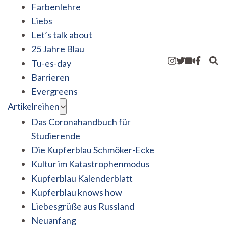
Farbenlehre
Liebs
Let’s talk about
25 Jahre Blau
Tu-es-day
Barrieren
Evergreens
Artikelreihen
Das Coronahandbuch für
Studierende
Die Kupferblau Schmöker-Ecke
Kultur im Katastrophenmodus
Kupferblau Kalenderblatt
Kupferblau knows how
Liebesgrüße aus Russland
Neuanfang