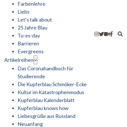
Farbenlehre
Liebs
Let’s talk about
25 Jahre Blau
Tu-es-day
Barrieren
Evergreens
Artikelreihen
Das Coronahandbuch für
Studierende
Die Kupferblau Schmöker-Ecke
Kultur im Katastrophenmodus
Kupferblau Kalenderblatt
Kupferblau knows how
Liebesgrüße aus Russland
Neuanfang