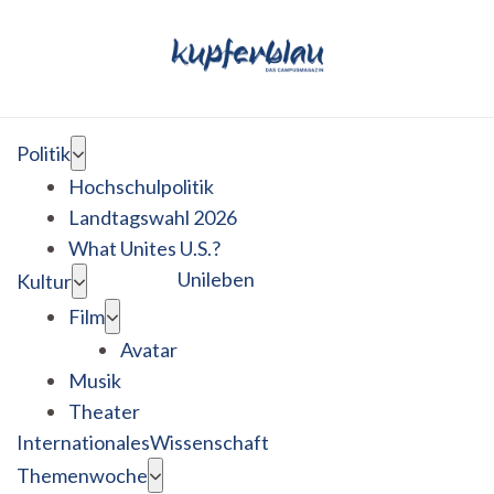
Politik
Hochschulpolitik
Landtagswahl 2026
What Unites U.S.?
Unileben
Kultur
Film
Avatar
Musik
Theater
Internationales
Wissenschaft
Themenwoche