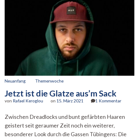
Neuanfang
Themenwoche
Jetzt ist die Glatze aus’m Sack
zu
von
Rafael Keroglou
on
15. März 2021
1 Kommentar
Jetzt
ist
Zwischen Dreadlocks und bunt gefärbten Haaren
die
geistert seit geraumer Zeit noch ein weiterer,
Glatze
aus’m
besonderer Look durch die Gassen Tübingens: Die
Sack