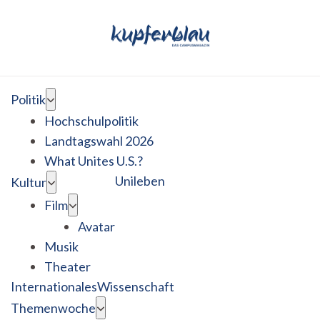
Politik
Hochschulpolitik
Landtagswahl 2026
What Unites U.S.?
Unileben
Kultur
Film
Avatar
Musik
Theater
Internationales
Wissenschaft
Themenwoche