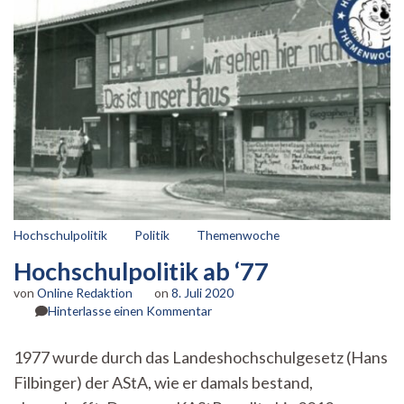
Hochschulpolitik
Politik
Themenwoche
Hochschulpolitik ab ‘77
von
Online Redaktion
on
8. Juli 2020
zu
Hinterlasse einen Kommentar
Hochschulpolitik
ab
1977 wurde durch das Landeshochschulgesetz (Hans
‘77
Filbinger) der AStA, wie er damals bestand,