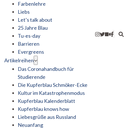
Farbenlehre
Liebs
Let’s talk about
25 Jahre Blau
Tu-es-day
Barrieren
Evergreens
Artikelreihen
Das Coronahandbuch für
Studierende
Die Kupferblau Schmöker-Ecke
Kultur im Katastrophenmodus
Kupferblau Kalenderblatt
Kupferblau knows how
Liebesgrüße aus Russland
Neuanfang