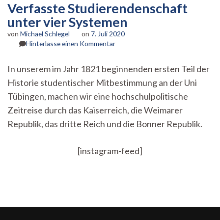
Verfasste Studierendenschaft
unter vier Systemen
von
Michael Schlegel
on
7. Juli 2020
zu
Hinterlasse einen Kommentar
Verfasste
Studierendenschaft
In unserem im Jahr 1821 beginnenden ersten Teil der
unter
Historie studentischer Mitbestimmung an der Uni
vier
Systemen
Tübingen, machen wir eine hochschulpolitische
Zeitreise durch das Kaiserreich, die Weimarer
Republik, das dritte Reich und die Bonner Republik.
[instagram-feed]