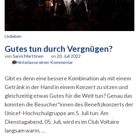
Unileben
Gutes tun durch Vergnügen?
von
Sanni Marttinen
on
20. Juli 2022
zu
Hinterlasse einen Kommentar
Gutes
tun
Gibt es denn eine bessere Kombination als mit einem
durch
Getränk in der Hand in einem Konzert zu sitzen und
Vergnügen?
gleichzeitig etwas Gutes für die Welt tun? Genau das
konnten die Besucher*innen des Benefizkonzerts der
Unicef-Hochschulgruppe am 5. Juli tun. Am
Dienstagabend, 05. Juli, wird es im Club Voltaire
langsam warm, …