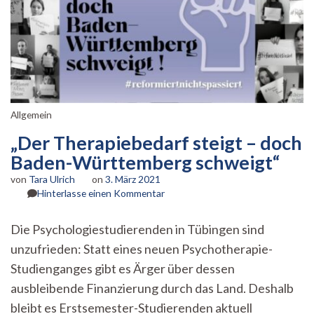
Allgemein
„Der Therapiebedarf steigt – doch
Baden-Württemberg schweigt“
von
Tara Ulrich
on
3. März 2021
zu
Hinterlasse einen Kommentar
„Der
Therapiebedarf
Die Psychologiestudierenden in Tübingen sind
steigt
unzufrieden: Statt eines neuen Psychotherapie-
–
doch
Studienganges gibt es Ärger über dessen
Baden-
ausbleibende Finanzierung durch das Land. Deshalb
Württemberg
schweigt“
bleibt es Erstsemester-Studierenden aktuell