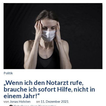
Politik
„Wenn ich den Notarzt rufe,
brauche ich sofort Hilfe, nicht in
einem Jahr!“
von
Jonas Holsten
on
11. Dezember 2021
zu