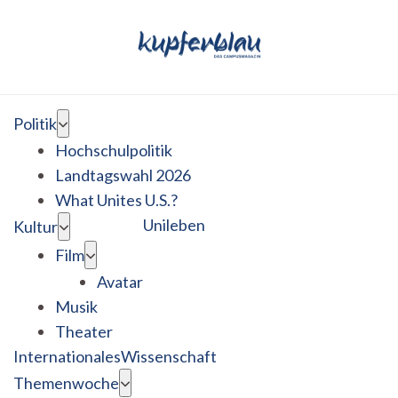
Politik
Hochschulpolitik
Landtagswahl 2026
What Unites U.S.?
Unileben
Kultur
Film
Avatar
Musik
Theater
Internationales
Wissenschaft
Themenwoche