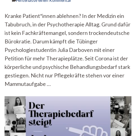
Hinterlasse einen Kommentar
„Wenn
ich
Kranke Patient*innen ablehnen? In der Medizin ein
den
Tabubruch, in der Psychotherapie Alltag. Grund dafür
Notarzt
rufe,
ist kein Fachkräftemangel, sondern trockendeutsche
brauche
Bürokratie. Darum kämpft die Tübinger
ich
sofort
Psychologiestudentin Julia Darboven mit einer
Hilfe,
Petition für mehr Therapieplätze. Seit Corona ist der
nicht
körperliche und psychische Behandlungsbedarf stark
in
einem
gestiegen. Nicht nur Pflegekräfte stehen vor einer
Jahr!“
Mammutaufgabe …