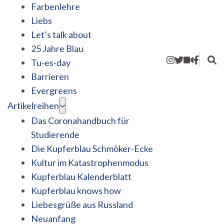
Farbenlehre
Liebs
Let’s talk about
25 Jahre Blau
Tu-es-day
Barrieren
Evergreens
Artikelreihen
Das Coronahandbuch für
Studierende
Die Kupferblau Schmöker-Ecke
Kultur im Katastrophenmodus
Kupferblau Kalenderblatt
Kupferblau knows how
Liebesgrüße aus Russland
Neuanfang