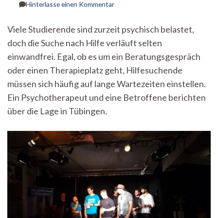
zu
Hinterlasse einen Kommentar
Langes
Warten
Viele Studierende sind zurzeit psychisch belastet,
auf
doch die Suche nach Hilfe verläuft selten
Licht
–
einwandfrei. Egal, ob es um ein Beratungsgespräch
Mangelnde
oder einen Therapieplatz geht, Hilfesuchende
Anlaufstellen
für
müssen sich häufig auf lange Wartezeiten einstellen.
psychische
Ein Psychotherapeut und eine Betroffene berichten
Gesundheit
über die Lage in Tübingen.
in
Tübingen