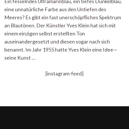
Ein fesselndes Ultramarinblau, ein tiefes Dunkelblau,
nicht
eine unnatürliche Farbe aus den Untiefen des
gleich
Blau
Meeres? Es gibt ein fast unerschöpfliches Spektrum
—
an Blautönen. Der Künstler Yves Klein hat sich mit
Yves
Kleins
einem einzigen selbst erstellten Ton
Kunst
auseinandergesetzt und diesen sogar nach sich
benannt. Im Jahr 1955 hatte Yves Klein eine Idee—
seine Kunst …
[instagram-feed]