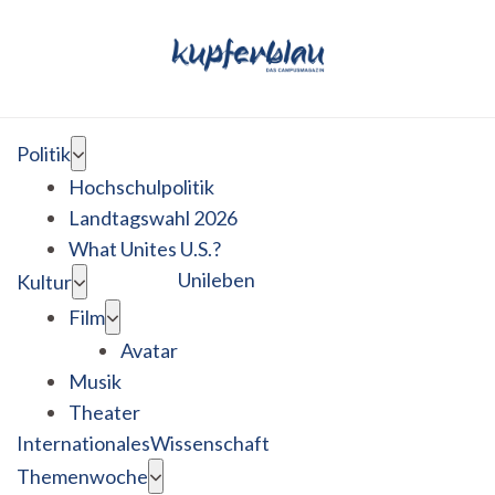
Politik
Hochschulpolitik
Landtagswahl 2026
What Unites U.S.?
Unileben
Kultur
Film
Avatar
Musik
Theater
Internationales
Wissenschaft
Themenwoche