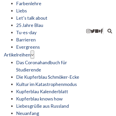
Farbenlehre
Liebs
Let’s talk about
25 Jahre Blau
Tu-es-day
Barrieren
Evergreens
Artikelreihen
Das Coronahandbuch für
Studierende
Die Kupferblau Schmöker-Ecke
Kultur im Katastrophenmodus
Kupferblau Kalenderblatt
Kupferblau knows how
Liebesgrüße aus Russland
Neuanfang