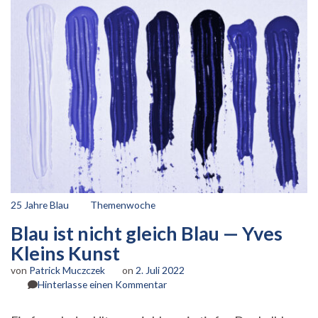
25 Jahre Blau
Themenwoche
Blau ist nicht gleich Blau — Yves
Kleins Kunst
von
Patrick Muczczek
on
2. Juli 2022
zu
Hinterlasse einen Kommentar
Blau
ist