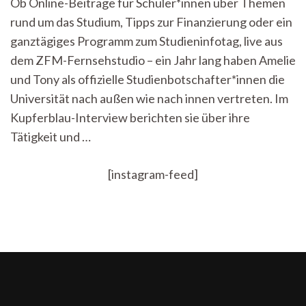
Ob Online-Beiträge für Schüler*innen über Themen
Tübingen
rund um das Studium, Tipps zur Finanzierung oder ein
repräsentieren
–
ganztägiges Programm zum Studieninfotag, live aus
Im
dem ZFM-Fernsehstudio – ein Jahr lang haben Amelie
Gespräch
mit
und Tony als offizielle Studienbotschafter*innen die
den
Universität nach außen wie nach innen vertreten. Im
Studienbotschafter*innen
Kupferblau-Interview berichten sie über ihre
Tätigkeit und …
[instagram-feed]