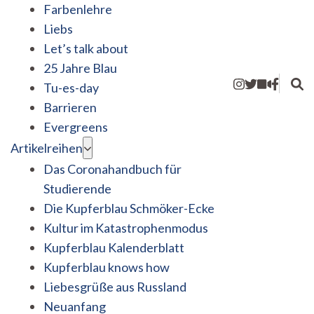
Farbenlehre
Liebs
Let’s talk about
25 Jahre Blau
Tu-es-day
Barrieren
Evergreens
Artikelreihen
Das Coronahandbuch für
Studierende
Die Kupferblau Schmöker-Ecke
Kultur im Katastrophenmodus
Kupferblau Kalenderblatt
Kupferblau knows how
Liebesgrüße aus Russland
Neuanfang