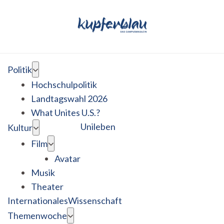
Politik
Hochschulpolitik
Landtagswahl 2026
What Unites U.S.?
Unileben
Kultur
Film
Avatar
Musik
Theater
Internationales
Wissenschaft
Themenwoche