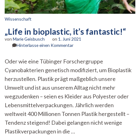
Wissenschaft
„Life in bioplastic, it’s fantastic!“
von
Marie Geisbusch
on
1. Juni 2021
zu
Hinterlasse einen Kommentar
„Life
in
Oder wie eine Tübinger Forschergruppe
bioplastic,
Cyanobakterien genetisch modifiziert, um Bioplastik
it’s
fantastic!“
herzustellen. Plastik prägt maßgeblich unsere
Umwelt und ist aus unserem Alltag nicht mehr
wegzudenken – seien es Kleider aus Polyester oder
Lebensmittelverpackungen. Jährlich werden
weltweit 400 Millionen Tonnen Plastik hergestellt –
Tendenz steigend! Dabei gelangen nicht wenige
Plastikverpackungen in die …