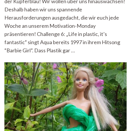
der Kupferblau! Wir wollen über uns hinauswachsen!
It’s
fantastic?
Deshalb haben wir uns spannende
Herausforderungen ausgedacht, die wir euch jede
Woche an unserem Motivation-Monday
präsentieren! Challenge 6: „Life in plastic, it’s
fantastic“ singt Aqua bereits 1997 in ihrem Hitsong
“Barbie Girl”. Dass Plastik gar …