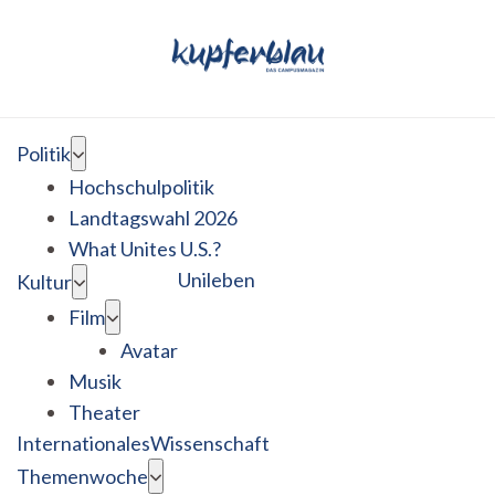
Politik
Hochschulpolitik
Landtagswahl 2026
What Unites U.S.?
Unileben
Kultur
Film
Avatar
Musik
Theater
Internationales
Wissenschaft
Themenwoche