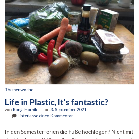
Themenwoche
Life in Plastic, It’s fantastic?
von
Ronja Hornik
on
3. September 2021
zu
Hinterlasse einen Kommentar
Life
in
In den Semesterferien die Füße hochlegen? Nicht mit
Plastic,