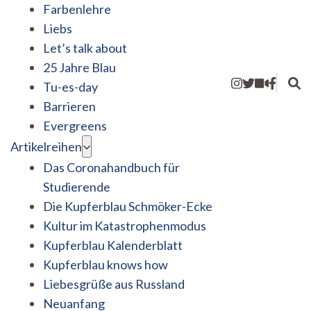
Farbenlehre
Liebs
Let’s talk about
25 Jahre Blau
Tu-es-day
Barrieren
Evergreens
Artikelreihen
Das Coronahandbuch für
Studierende
Die Kupferblau Schmöker-Ecke
Kultur im Katastrophenmodus
Kupferblau Kalenderblatt
Kupferblau knows how
Liebesgrüße aus Russland
Neuanfang