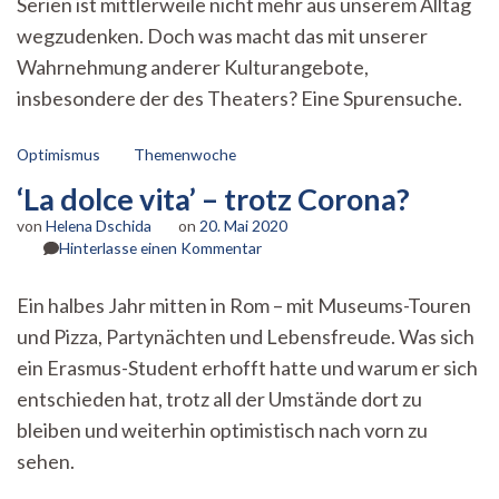
Serien ist mittlerweile nicht mehr aus unserem Alltag
wegzudenken. Doch was macht das mit unserer
Wahrnehmung anderer Kulturangebote,
insbesondere der des Theaters? Eine Spurensuche.
Optimismus
Themenwoche
‘La dolce vita’ – trotz Corona?
von
Helena Dschida
on
20. Mai 2020
zu
Hinterlasse einen Kommentar
‘La
dolce
Ein halbes Jahr mitten in Rom – mit Museums-Touren
vita’
und Pizza, Partynächten und Lebensfreude. Was sich
–
trotz
ein Erasmus-Student erhofft hatte und warum er sich
Corona?
entschieden hat, trotz all der Umstände dort zu
bleiben und weiterhin optimistisch nach vorn zu
sehen.