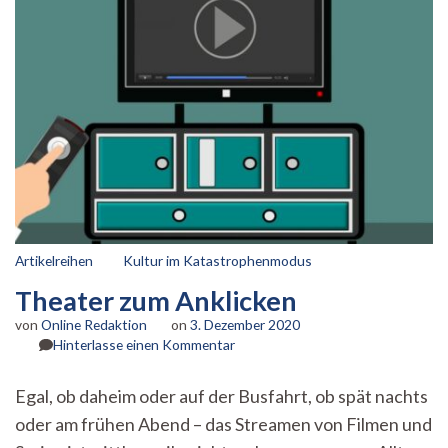
Artikelreihen
Kultur im Katastrophenmodus
Theater zum Anklicken
von
Online Redaktion
on
3. Dezember 2020
zu
Hinterlasse einen Kommentar
Theater
zum
Egal, ob daheim oder auf der Busfahrt, ob spät nachts
Anklicken
oder am frühen Abend – das Streamen von Filmen und