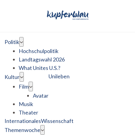
Politik
Hochschulpolitik
Landtagswahl 2026
What Unites U.S.?
Unileben
Kultur
Film
Avatar
Musik
Theater
Internationales
Wissenschaft
Themenwoche