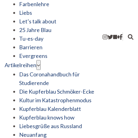
Farbenlehre
Liebs
Let’s talk about
25 Jahre Blau
Tu-es-day
Barrieren
Evergreens
Artikelreihen
Das Coronahandbuch für
Studierende
Die Kupferblau Schmöker-Ecke
Kultur im Katastrophenmodus
Kupferblau Kalenderblatt
Kupferblau knows how
Liebesgrüße aus Russland
Neuanfang