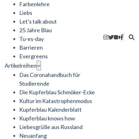
Farbenlehre
Liebs
Let’s talk about
25 Jahre Blau
Tu-es-day
Barrieren
Evergreens
Artikelreihen
Das Coronahandbuch für
Studierende
Die Kupferblau Schmöker-Ecke
Kultur im Katastrophenmodus
Kupferblau Kalenderblatt
Kupferblau knows how
Liebesgrüße aus Russland
Neuanfang