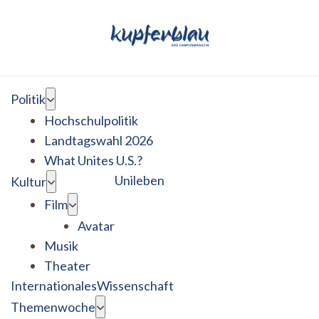
Politik
Hochschulpolitik
Landtagswahl 2026
What Unites U.S.?
Unileben
Kultur
Film
Avatar
Musik
Theater
Internationales
Wissenschaft
Themenwoche