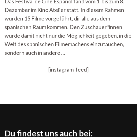
Das Festival de Cine Espanol fand vom 1. bis zum 8.
den
Dezember im Kino Atelier statt. In diesem Rahmen
Augen
–
wurden 15 Filme vorgeführt, dir alle aus dem
Rückblick
spanischen Raum kommen. Den Zuschauer*innen
auf
das
wurde damit nicht nur die Möglichkeit gegeben, in die
spanische
Welt des spanischen Filmemachens einzutauchen,
Filmfestival
sondern auch in andere …
[instagram-feed]
Du findest uns auch bei: