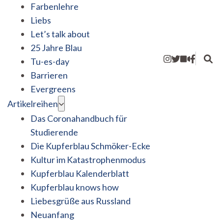
Farbenlehre
Liebs
Let’s talk about
25 Jahre Blau
Tu-es-day
Barrieren
Evergreens
Artikelreihen
Das Coronahandbuch für
Studierende
Die Kupferblau Schmöker-Ecke
Kultur im Katastrophenmodus
Kupferblau Kalenderblatt
Kupferblau knows how
Liebesgrüße aus Russland
Neuanfang