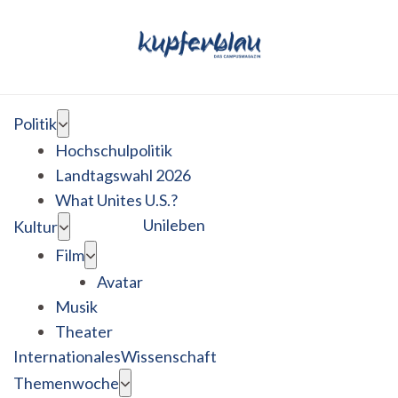
Politik
Hochschulpolitik
Landtagswahl 2026
What Unites U.S.?
Unileben
Kultur
Film
Avatar
Musik
Theater
Internationales
Wissenschaft
Themenwoche