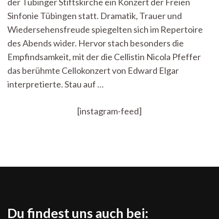
der Tübinger Stiftskirche ein Konzert der Freien
Tübinger
Stiftskirche
Sinfonie Tübingen statt. Dramatik, Trauer und
Wiedersehensfreude spiegelten sich im Repertoire
des Abends wider. Hervor stach besonders die
Empfindsamkeit, mit der die Cellistin Nicola Pfeffer
das berühmte Cellokonzert von Edward Elgar
interpretierte. Stau auf …
[instagram-feed]
Du findest uns auch bei: