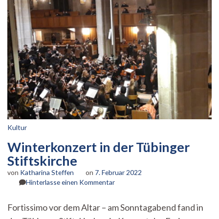
Kultur
Winterkonzert in der Tübinger
Stiftskirche
von
Katharina Steffen
on
7. Februar 2022
zu
Hinterlasse einen Kommentar
Winterkonzert
in
Fortissimo vor dem Altar – am Sonntagabend fand in
der