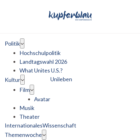
Politik
Hochschulpolitik
Landtagswahl 2026
What Unites U.S.?
Unileben
Kultur
Film
Avatar
Musik
Theater
Internationales
Wissenschaft
Themenwoche