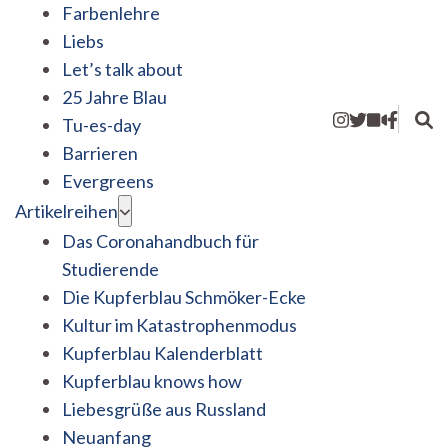
Farbenlehre
Liebs
Let’s talk about
25 Jahre Blau
Tu-es-day
Barrieren
Evergreens
Artikelreihen
Das Coronahandbuch für
Studierende
Die Kupferblau Schmöker-Ecke
Kultur im Katastrophenmodus
Kupferblau Kalenderblatt
Kupferblau knows how
Liebesgrüße aus Russland
Neuanfang