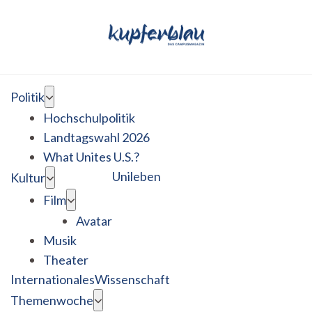
Politik
Hochschulpolitik
Landtagswahl 2026
What Unites U.S.?
Unileben
Kultur
Film
Avatar
Musik
Theater
Internationales
Wissenschaft
Themenwoche