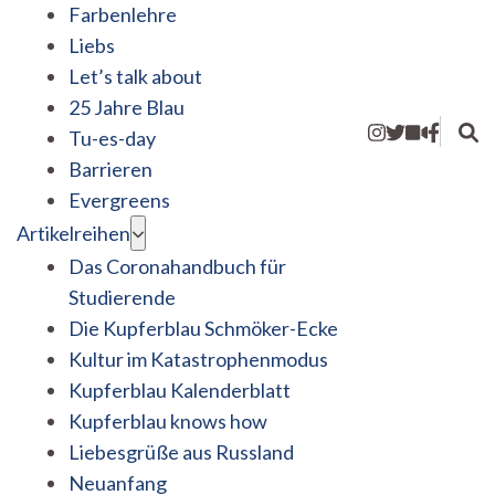
Farbenlehre
Liebs
Let’s talk about
25 Jahre Blau
Tu-es-day
Barrieren
Evergreens
Artikelreihen
Das Coronahandbuch für
Studierende
Die Kupferblau Schmöker-Ecke
Kultur im Katastrophenmodus
Kupferblau Kalenderblatt
Kupferblau knows how
Liebesgrüße aus Russland
Neuanfang