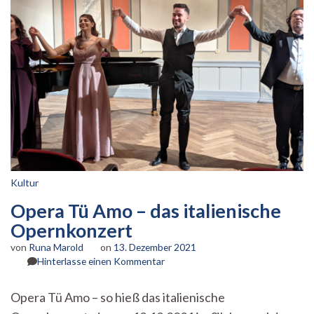
Kultur
Opera Tü Amo – das italienische
Opernkonzert
von
Runa Marold
on
13. Dezember 2021
zu
Hinterlasse einen Kommentar
Opera
Tü
Opera Tü Amo – so hieß das italienische
Amo