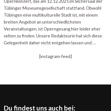
Opernkonzert, das am 12.12.2021 im Silchersaal der
–
das
Tübinger Museumsgesellschaft stattfand. Obwohl
italienische
Tübingen eine multikulturelle Stadt ist, mit einem
Opernkonzert
breiten Angebot an unterschiedlichsten
Veranstaltungen, ist Operngesang hier leider eher
selten zu finden. Unsere Redakteurin hat sich diese
Gelegenheit daher nicht entgehen lassen und …
[instagram-feed]
Du findest uns auch bei: