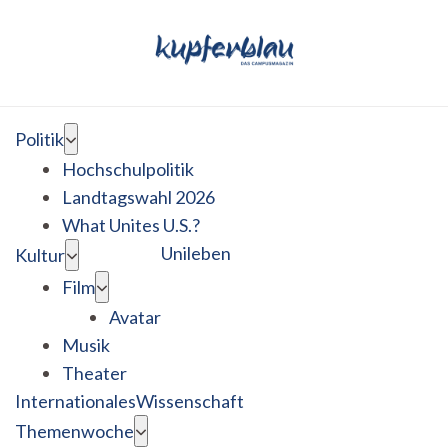
Politik
Hochschulpolitik
Landtagswahl 2026
What Unites U.S.?
Unileben
Kultur
Film
Avatar
Musik
Theater
Internationales
Wissenschaft
Themenwoche