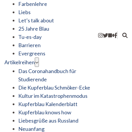
Farbenlehre
Liebs
Let’s talk about
25 Jahre Blau
Tu-es-day
Barrieren
Evergreens
Artikelreihen
Das Coronahandbuch für
Studierende
Die Kupferblau Schmöker-Ecke
Kultur im Katastrophenmodus
Kupferblau Kalenderblatt
Kupferblau knows how
Liebesgrüße aus Russland
Neuanfang