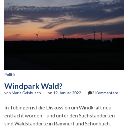
Politik
Windpark Wald?
zu
von
Marie Geisbusch
on
19. Januar 2022
2 Kommentare
Wind
Wald
In Tübingen ist die Diskussion um Windkraft neu
entfacht worden – und unter den Suchstandorten
sind Waldstandorte in Rammert und Schönbuch.